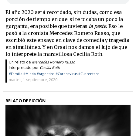
El año 2020 será recordado, sin dudas, como esa
porción de tiempo en que, si te picaba un poco la
garganta, era posible que tuvieras
la peste
. Eso le
pasó a la cronista Mercedes Romero Russo, que
escribió este ensayo en clave de comedia y tragedia
en simultáneo. Y en Orsai nos damos el lujo de que
lo interprete la maravillosa Cecilia Roth.
Un relato de
Mercedes Romero Russo
Interpretado por
Cecilia Roth
#Familia
#Miedo
#Argentina
#Coronavirus
#Cuarentena
martes, 1 septiembre, 2020
RELATO DE FICCIÓN