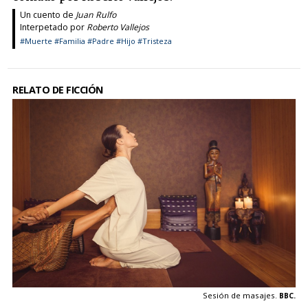
Un cuento de
Juan Rulfo
Interpetado por
Roberto Vallejos
#Muerte
#Familia
#Padre
#Hijo
#Tristeza
RELATO DE FICCIÓN
Sesión de masajes.
BBC.