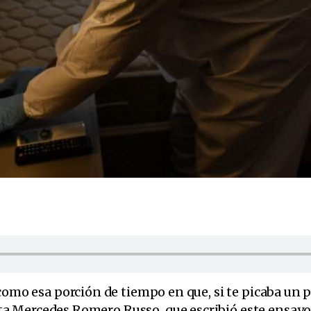
como esa porción de tiempo en que, si te picaba un p
ista Mercedes Romero Russo, que escribió este ensay