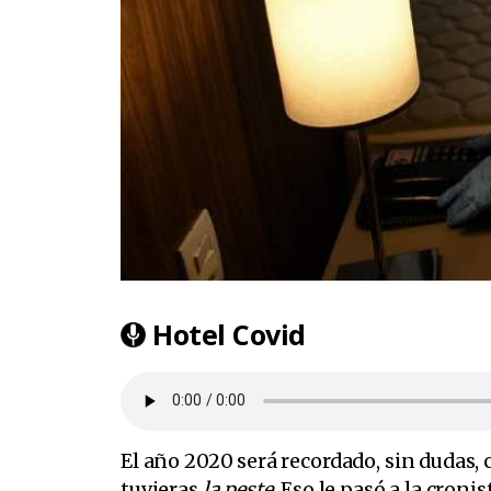
Hotel Covid
El año 2020 será recordado, sin dudas, 
tuvieras
la peste
. Eso le pasó a la cron