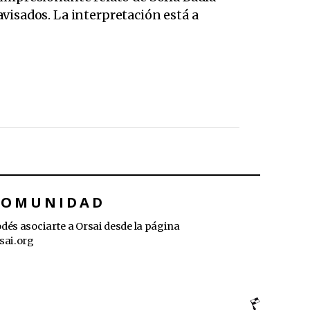
avisados. La interpretación está a
COMUNIDAD
dés asociarte a Orsai desde la página
sai.org