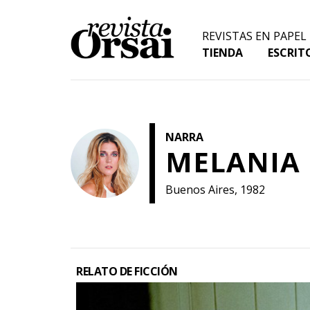
Skip
to
REVISTAS EN PAPEL
content
TIENDA
ESCRIT
NARRA
MELANIA 
Buenos Aires, 1982
RELATO DE FICCIÓN