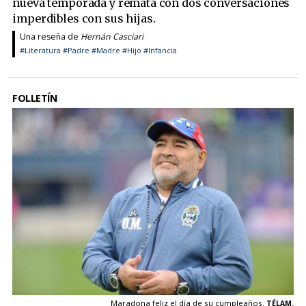
nueva temporada y remata con dos conversaciones
imperdibles con sus hijas.
Una reseña de
Hernán Casciari
#Literatura
#Padre
#Madre
#Hijo
#Infancia
FOLLETÍN
Maradona feliz el día de su cumpleaños.
TÉLAM.