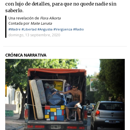
con lujo de detalles, para que no quede nadie sin
saberlo.
Una revelación de
Flora Alkorta
Contada por
Maite Lanata
#Madre
#Libertad
#Angustia
#Vergüenza
#Radio
domingo, 13 septiembre, 2020
CRÓNICA NARRATIVA