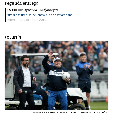
segunda entrega.
Escrito por
Agustina Zabaljáuregui
#Padre
#Fútbol
#Encuentro
#Pasión
#Maradona
miércoles, 9 octubre, 2019
FOLLETÍN
Maradona asumió como DT de Gimnasia.
LA NACIÓN.