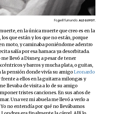
Fogwill fumando.
ALE GUYOT.
muerte, en la única muerte que creo es en la
, los que están y los que no están, porque
a en moto, y caminaba poniéndome adentro
cita salía por esa hamaca ya desorbitada.
me llevó a Disney, a pesar de tener
xcéntricos y barcos y mucha plata, o guitas,
 a la pensión donde vivía su amigo
Leonardo
 frente a ellos en la guitarra milongas y
e llevaba de visita a lo de su amigo
omponer tristes canciones. En sus años de
amar. Una vez mi abuela me llevó a verlo a
 Yo no entendía por qué no llevábamos
ondres era finalmente la cárcel. Allí lo