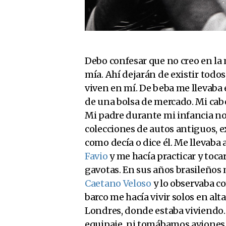
Debo confesar que no creo en la 
mía. Ahí dejarán de existir todos
viven en mí. De beba me llevab
de una bolsa de mercado. Mi cabe
Mi padre durante mi infancia no 
colecciones de autos antiguos, e
como decía o dice él. Me llevaba
Favio
y me hacía practicar y tocar
gavotas. En sus años brasileños m
Caetano Veloso
y lo observaba c
barco me hacía vivir solos en alt
Londres, donde estaba viviendo.
equipaje, ni tomábamos aviones. L