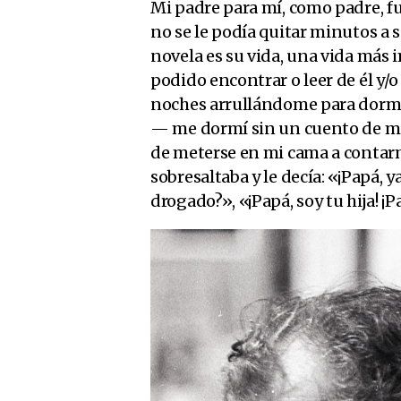
Mi padre para mí, como padre, fu
no se le podía quitar minutos a 
novela es su vida, una vida más
podido encontrar o leer de él y/o 
noches arrullándome para dormi
— me dormí sin un cuento de mi 
de meterse en mi cama a contarm
sobresaltaba y le decía: «¡Papá, 
drogado?», «¡Papá, soy tu hija! ¡P