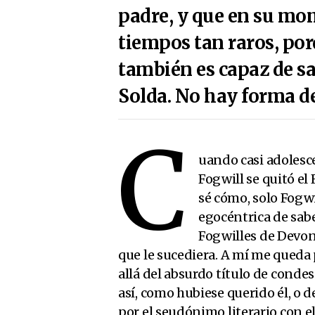
padre, y que en su mo
tiempos tan raros, por
también es capaz de sa
Solda. No hay forma de
C
uando casi adolesc
Fogwill se quitó el
sé cómo, solo Fogwi
egocéntrica de sabe
Fogwilles de Devon
que le sucediera. A mí me queda 
allá del absurdo título de conde
así, como hubiese querido él, o
por el seudónimo literario con e