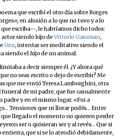
 poema que escribí el otro día sobre Borges
orges», en alusión a lo que no tuvo y a lo
 que escriba—, le habríamos dicho todos:
 actor siendo hijo de
Vittorio Gassman
,
de
Ozu
, intentar ser meditativo siendo el
na siendo el hijo de un animal.
 limitaba a decir siempre él. ¿Y ahora qué
que no seas escrito o dejo de escribir? Me
as que me envió Teresa Lamborghini, otra
el funeral de mi padre, que fue casualmente
 padre y en el mismo lugar. «Fui a
o… Tensiones que ni llorar podés… Entre
ex que llegado el momento no quieren perder
reyeron ser o quisieran ser y al revés… Que si
lo entierra, que si se lo atendió debidamente,