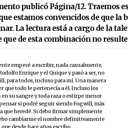
mento publicó Página/12. Traemos est
que estamos convencidos de que la b
nar. La lectura está a cargo de la t
 que de esta combinación no resulte 
ente empecé a escribir, nada casualmente,
 Rodolfo Enrique y el Quique y pasó a ser, no
ll, para todos, incluso para mí. Una manera
r que todo le pertenecía a él. Incluso los
 en su sangre y toda raza o estirpe menor
pensar si podré seguir siendo Fogwill, más
sa que heredé. Si debo firmar simplemente
 debo cambiarme el nombre definitivamente
l que desde hace años escribo.