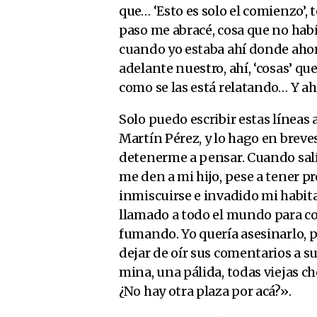
que… ‘Esto es solo el comienzo’, 
paso me abracé, cosa que no hab
cuando yo estaba ahí donde ahora
adelante nuestro, ahí, ‘cosas’ 
como se las está relatando… Y ah
Solo puedo escribir estas líneas
Martín Pérez, y lo hago en breve
detenerme a pensar. Cuando salí 
me den a mi hijo, pese a tener pr
inmiscuirse e invadido mi habit
llamado a todo el mundo para con
fumando. Yo quería asesinarlo, 
dejar de oír sus comentarios a s
mina, una pálida, todas viejas ch
¿No hay otra plaza por acá?».