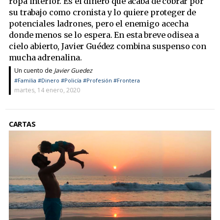
ropa interior. Es el dinero que acaba de cobrar por
su trabajo como cronista y lo quiere proteger de
potenciales ladrones, pero el enemigo acecha
donde menos se lo espera. En esta breve odisea a
cielo abierto, Javier Guédez combina suspenso con
mucha adrenalina.
Un cuento de
Javier Guedez
#Familia
#Dinero
#Policía
#Profesión
#Frontera
martes, 14 enero, 2020
CARTAS