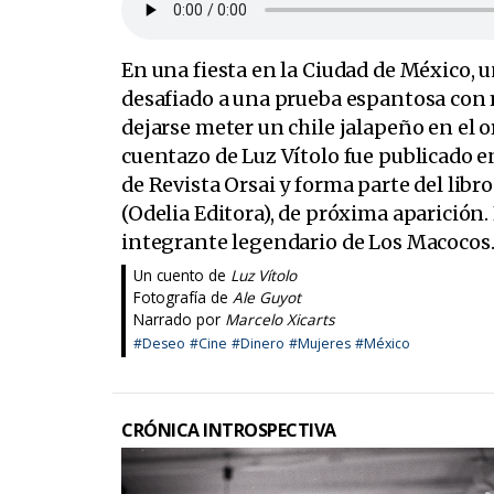
En una fiesta en la Ciudad de México, 
desafiado a una prueba espantosa con 
dejarse meter un chile jalapeño en el ori
cuentazo de Luz Vítolo fue publicado e
de Revista Orsai y forma parte del libr
(
Odelia Editora
), de próxima aparición.
integrante legendario de Los Macocos
Un cuento de
Luz Vítolo
Fotografía de
Ale Guyot
Narrado por
Marcelo Xicarts
#Deseo
#Cine
#Dinero
#Mujeres
#México
CRÓNICA INTROSPECTIVA