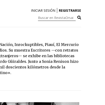
INICIAR SESIÓN
REGISTRARSE
Buscar
en
RevistaOrsai:
Nación, Inrockuptibles, Piauí, El Mercurio
edios. Su muestra Escritores —con retratos
xtranjeros— se exhibe en las bibliotecas
rdo Güiraldes. Junto a Sonia Renison hizo
 mil doscientos kilómetros desde la
tino».