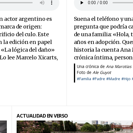
un actor argentino es
Suena el teléfono y un
marca de origen:
pregunta que podría ca
ficio del culo. Este
de una familia: «Hola, 
n la edición en papel
años en adopción. Que
o «La lógica del daño»
historia la cuenta Ana
 Lo lee Marcelo Xicarts,
crónica íntima, perso
.
Una crónica de
Ana Marotias
Foto de
Ale Guyot
#Familia
#Padre
#Madre
#Hijo
ACTUALIDAD EN VERSO