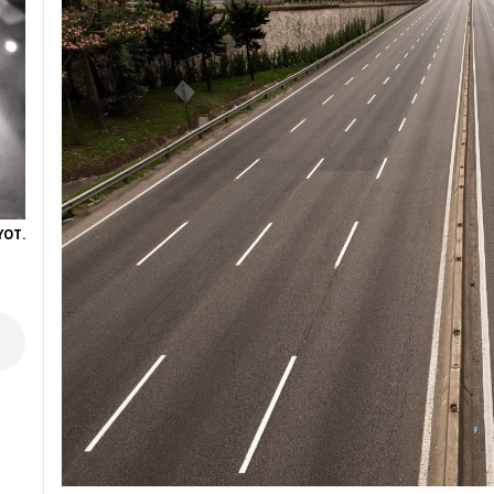
YOT.
e