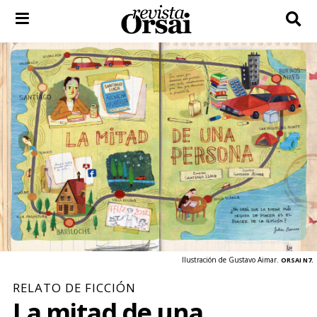
Skip
to
content
Ilustración de Gustavo Aimar.
ORSAI N7.
RELATO DE FICCIÓN
La mitad de una