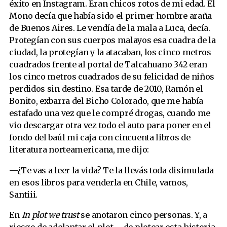
éxito en Instagram. Eran chicos rotos de mi edad. El
Mono decía que había sido el primer hombre araña
de Buenos Aires. Le vendía de la mala a Luca, decía.
Protegían con sus cuerpos malayos esa cuadra de la
ciudad, la protegían y la atacaban, los cinco metros
cuadrados frente al portal de Talcahuano 342 eran
los cinco metros cuadrados de su felicidad de niños
perdidos sin destino. Esa tarde de 2010, Ramón el
Bonito, exbarra del Bicho Colorado, que me había
estafado una vez que le compré drogas, cuando me
vio descargar otra vez todo el auto para poner en el
fondo del baúl mi caja con cincuenta libros de
literatura norteamericana, me dijo:
—¿Te vas a leer la vida? Te la llevás toda disimulada
en esos libros para venderla en Chile, vamos,
Santiii.
En
In plot we trust
se anotaron cinco personas. Y, a
riesgo de adelantar el plot —de plotear esta historia,