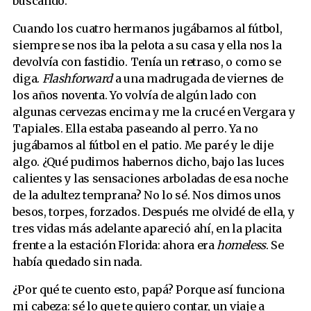
buscando.
Cuando los cuatro hermanos jugábamos al fútbol,
siempre se nos iba la pelota a su casa y ella nos la
devolvía con fastidio. Tenía un retraso, o como se
diga.
Flashforward
a una madrugada de viernes de
los años noventa. Yo volvía de algún lado con
algunas cervezas encima y me la crucé en Vergara y
Tapiales. Ella estaba paseando al perro. Ya no
jugábamos al fútbol en el patio. Me paré y le dije
algo. ¿Qué pudimos habernos dicho, bajo las luces
calientes y las sensaciones arboladas de esa noche
de la adultez temprana? No lo sé. Nos dimos unos
besos, torpes, forzados. Después me olvidé de ella, y
tres vidas más adelante apareció ahí, en la placita
frente a la estación Florida: ahora era
homeless
. Se
había quedado sin nada.
¿Por qué te cuento esto, papá? Porque así funciona
mi cabeza: sé lo que te quiero contar, un viaje a