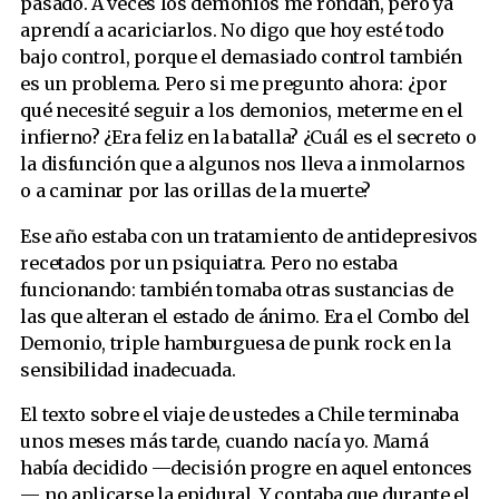
pasado. A veces los demonios me rondan, pero ya
aprendí a acariciarlos. No digo que hoy esté todo
bajo control, porque el demasiado control también
es un problema. Pero si me pregunto ahora: ¿por
qué necesité seguir a los demonios, meterme en el
infierno? ¿Era feliz en la batalla? ¿Cuál es el secreto o
la disfunción que a algunos nos lleva a inmolarnos
o a caminar por las orillas de la muerte?
Ese año estaba con un tratamiento de antidepresivos
recetados por un psiquiatra. Pero no estaba
funcionando: también tomaba otras sustancias de
las que alteran el estado de ánimo. Era el Combo del
Demonio, triple hamburguesa de punk rock en la
sensibilidad inadecuada.
El texto sobre el viaje de ustedes a Chile terminaba
unos meses más tarde, cuando nacía yo. Mamá
había decidido —decisión progre en aquel entonces
— no aplicarse la epidural. Y contaba que durante el