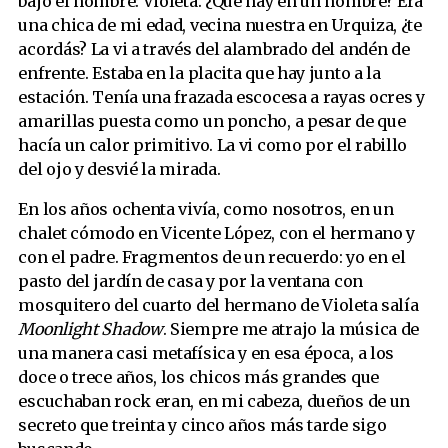
bajó el nombre: Violeta. ¿Qué hay en un nombre? Era
¿Por qué hay tantos imbéciles en el mundo?
una chica de mi edad, vecina nuestra en Urquiza, ¿te
Cordobanganga
acordás? La vi a través del alambrado del andén de
enfrente. Estaba en la placita que hay junto a la
El que nada
estación. Tenía una frazada escocesa a rayas ocres y
Kekele
amarillas puesta como un poncho, a pesar de que
Había una vez (ocho cuentos precoces)
hacía un calor primitivo. La vi como por el rabillo
Diario íntimo de un paciente sin intimidad
del ojo y desvié la mirada.
El amor es la desinfección
En los años ochenta vivía, como nosotros, en un
La mitad de una persona
chalet cómodo en Vicente López, con el hermano y
Bajo el agua Negra
con el padre. Fragmentos de un recuerdo: yo en el
pasto del jardín de casa y por la ventana con
Here
mosquitero del cuarto del hermano de Violeta salía
Moonlight Shadow
. Siempre me atrajo la música de
una manera casi metafísica y en esa época, a los
doce o trece años, los chicos más grandes que
escuchaban rock eran, en mi cabeza, dueños de un
secreto que treinta y cinco años más tarde sigo