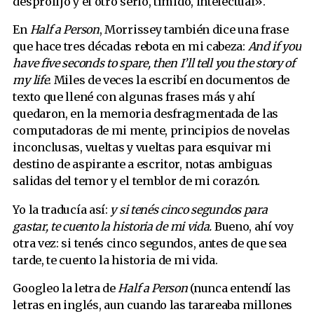
desprolijo y el otro serio, tímido, intelectual».
En
Half a Person
, Morrissey también dice una frase
que hace tres décadas rebota en mi cabeza:
And if you
have five seconds to spare, then I’ll tell you the story of
my life
. Miles de veces la escribí en documentos de
texto que llené con algunas frases más y ahí
quedaron, en la memoria desfragmentada de las
computadoras de mi mente, principios de novelas
inconclusas, vueltas y vueltas para esquivar mi
destino de aspirante a escritor, notas ambiguas
salidas del temor y el temblor de mi corazón.
Yo la traducía así:
y si tenés cinco segundos para
gastar, te cuento la historia de mi vida.
Bueno, ahí voy
otra vez: si tenés cinco segundos, antes de que sea
tarde, te cuento la historia de mi vida.
Googleo la letra de
Half a Person
(nunca entendí las
letras en inglés, aun cuando las tarareaba millones