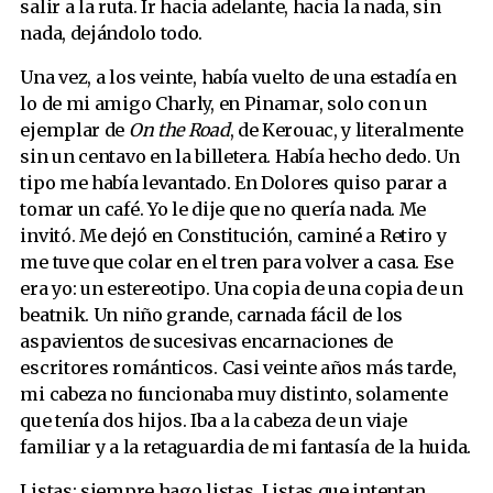
salir a la ruta. Ir hacia adelante, hacia la nada, sin
nada, dejándolo todo.
Una vez, a los veinte, había vuelto de una estadía en
lo de mi amigo Charly, en Pinamar, solo con un
ejemplar de
On the Road
, de Kerouac, y literalmente
sin un centavo en la billetera. Había hecho dedo. Un
tipo me había levantado. En Dolores quiso parar a
tomar un café. Yo le dije que no quería nada. Me
invitó. Me dejó en Constitución, caminé a Retiro y
me tuve que colar en el tren para volver a casa. Ese
era yo: un estereotipo. Una copia de una copia de un
beatnik. Un niño grande, carnada fácil de los
aspavientos de sucesivas encarnaciones de
escritores románticos. Casi veinte años más tarde,
mi cabeza no funcionaba muy distinto, solamente
que tenía dos hijos. Iba a la cabeza de un viaje
familiar y a la retaguardia de mi fantasía de la huida.
Listas: siempre hago listas. Listas que intentan