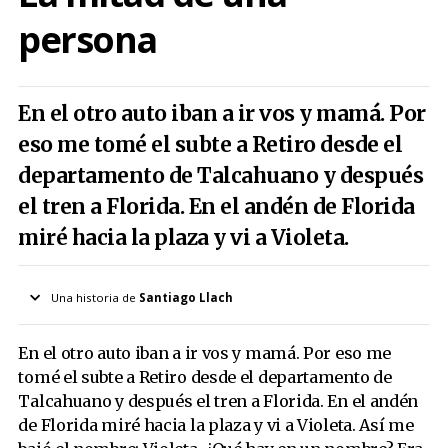
persona
En el otro auto iban a ir vos y mamá. Por
eso me tomé el subte a Retiro desde el
departamento de Talcahuano y después
el tren a Florida. En el andén de Florida
miré hacia la plaza y vi a Violeta.
Una historia de
Santiago Llach
Ilustrado por
Gustavo Aimar
En el otro auto iban a ir vos y mamá. Por eso me
Temporada 2, Número 07
Aparece en
tomé el subte a Retiro desde el departamento de
Talcahuano y después el tren a Florida. En el andén
Contenidos de esta edición
de Florida miré hacia la plaza y vi a Violeta. Así me
Basura de los abuelos para tirar