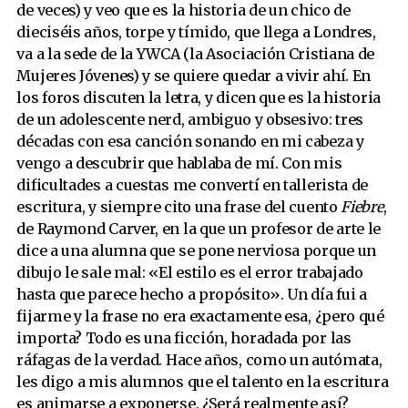
de veces) y veo que es la historia de un chico de
dieciséis años, torpe y tímido, que llega a Londres,
va a la sede de la YWCA (la Asociación Cristiana de
Mujeres Jóvenes) y se quiere quedar a vivir ahí. En
los foros discuten la letra, y dicen que es la historia
de un adolescente nerd, ambiguo y obsesivo: tres
décadas con esa canción sonando en mi cabeza y
vengo a descubrir que hablaba de mí. Con mis
dificultades a cuestas me convertí en tallerista de
escritura, y siempre cito una frase del cuento
Fiebre
,
de Raymond Carver, en la que un profesor de arte le
dice a una alumna que se pone nerviosa porque un
dibujo le sale mal: «El estilo es el error trabajado
hasta que parece hecho a propósito». Un día fui a
fijarme y la frase no era exactamente esa, ¿pero qué
importa? Todo es una ficción, horadada por las
ráfagas de la verdad. Hace años, como un autómata,
les digo a mis alumnos que el talento en la escritura
es animarse a exponerse. ¿Será realmente así?