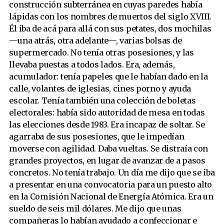
construcción subterránea en cuyas paredes había
lápidas con los nombres de muertos del siglo XVIII.
Él iba de acá para allá con sus petates, dos mochilas
—una atrás, otra adelante—, varias bolsas de
supermercado. No tenía otras posesiones, y las
llevaba puestas a todos lados. Era, además,
acumulador: tenía papeles que le habían dado en la
calle, volantes de iglesias, cines porno y ayuda
escolar. Tenía también una colección de boletas
electorales: había sido autoridad de mesa en todas
las elecciones desde 1983. Era incapaz de soltar. Se
agarraba de sus posesiones, que le impedían
moverse con agilidad. Daba vueltas. Se distraía con
grandes proyectos, en lugar de avanzar de a pasos
concretos. No tenía trabajo. Un día me dijo que se iba
a presentar en una convocatoria para un puesto alto
en la Comisión Nacional de Energía Atómica. Era un
sueldo de seis mil dólares. Me dijo que unas
compañeras lo habían ayudado a confeccionar e