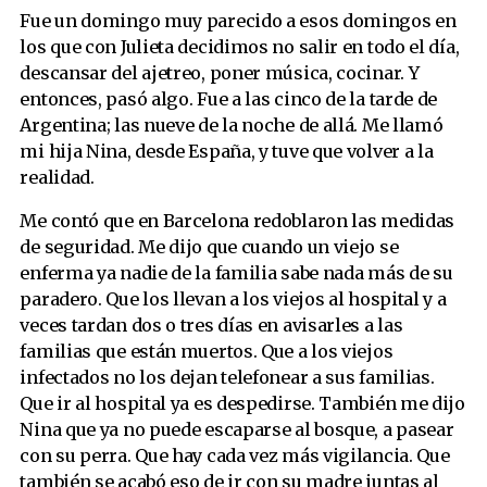
Fue un domingo muy parecido a esos domingos en
los que con Julieta decidimos no salir en todo el día,
descansar del ajetreo, poner música, cocinar. Y
entonces, pasó algo. Fue a las cinco de la tarde de
Argentina; las nueve de la noche de allá. Me llamó
mi hija Nina, desde España, y tuve que volver a la
realidad.
Me contó que en Barcelona redoblaron las medidas
de seguridad. Me dijo que cuando un viejo se
enferma ya nadie de la familia sabe nada más de su
paradero. Que los llevan a los viejos al hospital y a
veces tardan dos o tres días en avisarles a las
familias que están muertos. Que a los viejos
infectados no los dejan telefonear a sus familias.
Que ir al hospital ya es despedirse. También me dijo
Nina que ya no puede escaparse al bosque, a pasear
con su perra. Que hay cada vez más vigilancia. Que
también se acabó eso de ir con su madre juntas al