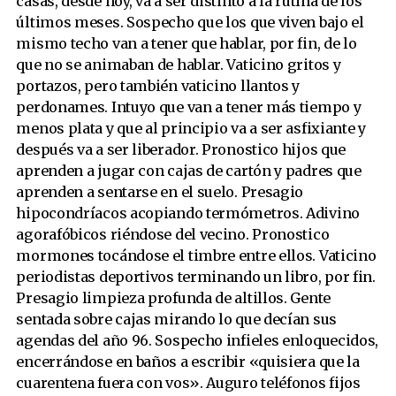
casas, desde hoy, va a ser distinto a la rutina de los
La hermana histérica
últimos meses. Sospecho que los que viven bajo el
mismo techo van a tener que hablar, por fin, de lo
que no se animaban de hablar. Vaticino gritos y
portazos, pero también vaticino llantos y
perdonames. Intuyo que van a tener más tiempo y
menos plata y que al principio va a ser asfixiante y
después va a ser liberador. Pronostico hijos que
aprenden a jugar con cajas de cartón y padres que
aprenden a sentarse en el suelo. Presagio
hipocondríacos acopiando termómetros. Adivino
agorafóbicos riéndose del vecino. Pronostico
mormones tocándose el timbre entre ellos. Vaticino
periodistas deportivos terminando un libro, por fin.
Presagio limpieza profunda de altillos. Gente
sentada sobre cajas mirando lo que decían sus
agendas del año 96. Sospecho infieles enloquecidos,
encerrándose en baños a escribir «quisiera que la
cuarentena fuera con vos». Auguro teléfonos fijos