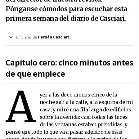
Pónganse cómodos para escuchar esta
primera semana del diario de Casciari.
Un diario de
Hernán Casciari
Más del autor
Basdala
Capítulo cero: cinco minutos antes
Timbre a las tres
de que empiece
10.6 segundos
A
Una foto con mi padre
yer a las doce menos cinco de la
Teníamos un juguete
noche salí a la calle, a la esquina de mi
La mierda, minuto a minuto
casa, y miré una fila larga de edificios
La batalla del movimiento
sobre la avenida: casi todas las luces
Julieta me ganó seis libros
de las ventanas estaban prendidas, y
pensé que todo lo que va a pasar adentro de esas
Los jefes y los empleados