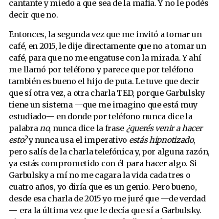
cantante y miedo a que sea de la mafia. Y no le podés
decir que no.
Entonces, la segunda vez que me invitó a tomar un
café, en 2015, le dije directamente que no a tomar un
café, para que no me engatuse con la mirada. Y ahí
me llamó por teléfono y parece que por teléfono
también es bueno el hijo de puta. Le tuve que decir
que sí otra vez, a otra charla TED, porque Garbulsky
tiene un sistema —que me imagino que está muy
estudiado— en donde por teléfono nunca dice la
palabra
no
, nunca dice la frase
¿querés venir a hacer
esto?
y nunca usa el imperativo
estás hipnotizado
,
pero salís de la charla telefónica y, por alguna razón,
ya estás comprometido con él para hacer algo. Si
Garbulsky a mí no me cagara la vida cada tres o
cuatro años, yo diría que es un genio. Pero bueno,
desde esa charla de 2015 yo me juré que —de verdad
— era la última vez que le decía que sí a Garbulsky.