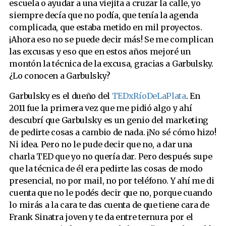
escuela o ayudar a una viejita a cruzar la calle, yo
siempre decía que no podía, que tenía la agenda
complicada, que estaba metido en mil proyectos.
¡Ahora eso no se puede decir más! Se me complican
las excusas y eso que en estos años mejoré un
montón la técnica de la excusa, gracias a Garbulsky.
¿Lo conocen a Garbulsky?
Garbulsky es el dueño del
TEDxRíoDeLaPlata
. En
2011 fue la primera vez que me pidió algo y ahí
descubrí que Garbulsky es un genio del marketing
de pedirte cosas a cambio de nada. ¡No sé cómo hizo!
Ni idea. Pero no le pude decir que no, a dar una
charla TED que yo no quería dar. Pero después supe
que la técnica de él era pedirte las cosas de modo
presencial, no por mail, no por teléfono. Y ahí me di
cuenta que no le podés decir que no, porque cuando
lo mirás a la cara te das cuenta de que tiene cara de
Frank Sinatra joven y te da entre ternura por el