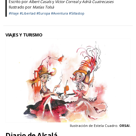
Escrito por
Albert Casals
y
Víctor Correal y Adrià Cuatrecases
Ilustrado por
Matías Tolsà
#Viaje
#Libertad
#Europa
#Aventura
#Sillastop
VIAJES Y TURISMO
Ilustración de Estela Cuadro.
ORSAI.
Diario de Alcalá