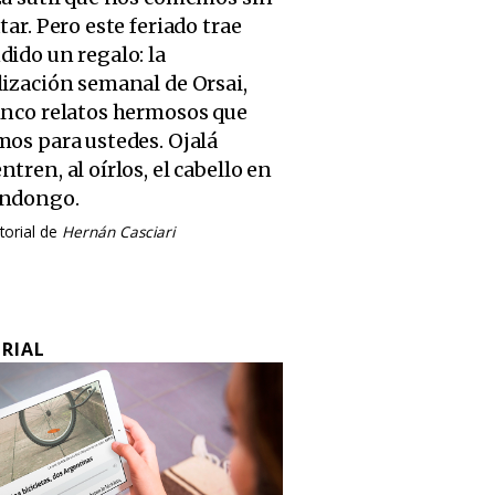
tar. Pero este feriado trae
dido un regalo: la
lización semanal de Orsai,
inco relatos hermosos que
mos para ustedes. Ojalá
tren, al oírlos, el cabello en
ondongo.
torial de
Hernán Casciari
ORIAL