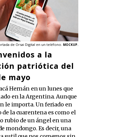
rtada de Orsai Digital en un teléfono.
MOCKUP.
nvenidos a la
ción patriótica del
de mayo
 acá Hernán en un lunes que
riado en la Argentina. Aunque
én le importa. Un feriado en
 de la cuarentena es como el
lo rubio de un ángel en una
de mondongo. Es decir, una
za sutil que nos comemos sin