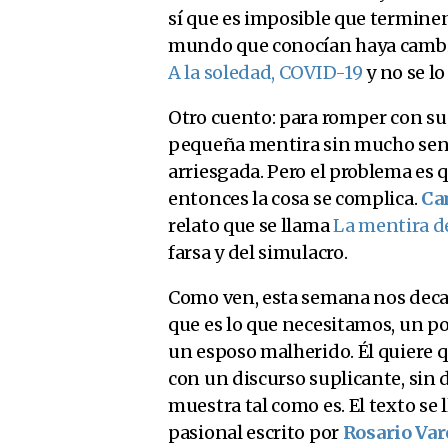
sí que es imposible que terminen 
mundo que conocían haya cambia
A la soledad, COVID-19
y no se l
Otro cuento: para romper con su
pequeña mentira sin mucho sent
arriesgada. Pero el problema es 
entonces la cosa se complica.
Ca
relato que se llama
La mentira d
farsa y del simulacro.
Como ven, esta semana nos decan
que es lo que necesitamos, un poc
un esposo malherido. Él quiere q
con un discurso suplicante, sin 
muestra tal como es. El texto se
pasional escrito por
Rosario Var