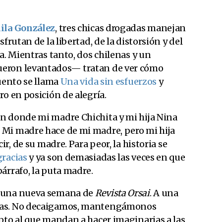
ila González
, tres chicas drogadas manejan
frutan de la libertad, de la distorsión y del
a. Mientras tanto, dos chilenas y un
ueron levantados— tratan de ver cómo
cuento se llama
Una vida sin esfuerzos
y
ro en posición de alegría.
n donde mi madre Chichita y mi hija Nina
 Mi madre hace de mi madre, pero mi hija
ir, de su madre. Para peor, la historia se
gracias
y ya son demasiadas las veces en que
árrafo, la puta madre.
a una nueva semana de
Revista Orsai
. A una
das. No decaigamos, mantengámonos
pto al que mandan a hacer imaginarias a las