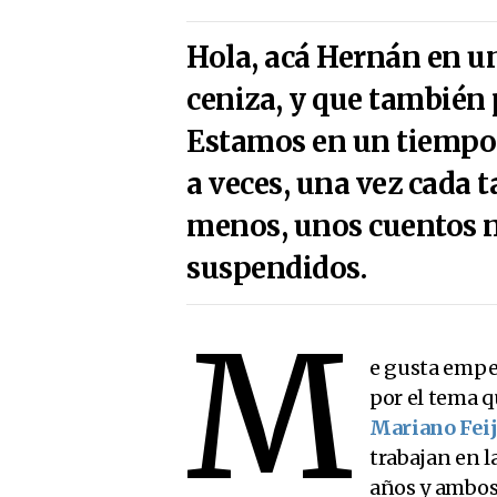
Hola, acá Hernán en u
ceniza, y que también 
Estamos en un tiempo 
a veces, una vez cada t
menos, unos cuentos no
suspendidos.
M
e gusta empe
por el tema q
Mariano Fei
trabajan en l
años y ambos 