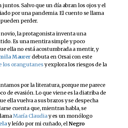
juntos. Salvo que un día abran los ojos y el
do por una pandemia. El cuento se llama
o pueden perder.
 novio, la protagonista inventa una
ido. Es una mentira simple y poco
que ella no está acostumbrada a mentir, y
mila Maurer
debuta en Orsai con este
e los orangutanes
y explora los riesgos de la
tamos por la literatura, porque me parece
o de evasión. Lo que viene es la diatriba de
ue ella vuelva a sus brazos y se despecha
darse cuenta que, mientras habla, se
 llama
María Claudia
y es un monólogo
ela
y leído por mi cuñado, el
Negro