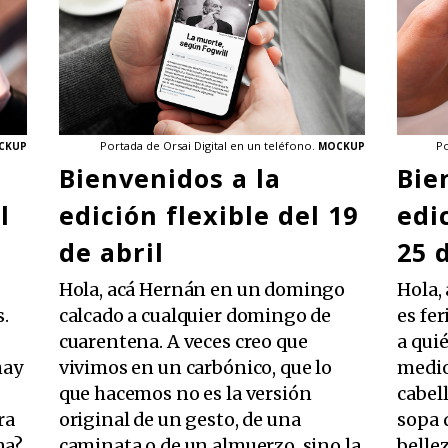
Portada de Orsai Digital en un teléfono.
Po
CKUP
MOCKUP
Bienvenidos a la
Bie
l
edición flexible del 19
edi
de abril
25 
Hola, acá Hernán en un domingo
Hola,
s.
calcado a cualquier domingo de
es fe
cuarentena. A veces creo que
a qui
hay
vivimos en un carbónico, que lo
medio
que hacemos no es la versión
cabel
ra
original de un gesto, de una
sopa 
na?
caminata o de un almuerzo, sino la
belle