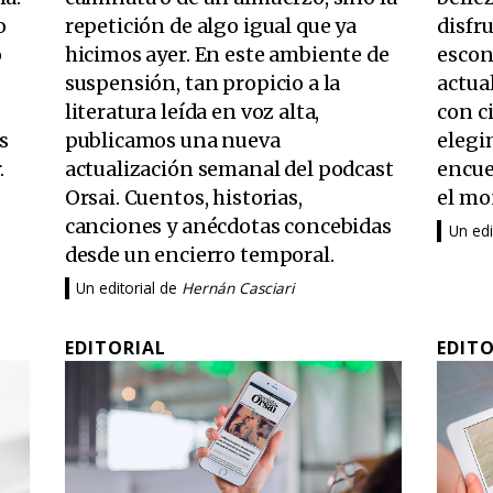
o
repetición de algo igual que ya
disfru
o
hicimos ayer. En este ambiente de
escon
suspensión, tan propicio a la
actua
literatura leída en voz alta,
con c
s
publicamos una nueva
elegi
.
actualización semanal del podcast
encuen
Orsai. Cuentos, historias,
el m
canciones y anécdotas concebidas
Un edi
desde un encierro temporal.
Un editorial de
Hernán Casciari
EDITORIAL
EDIT