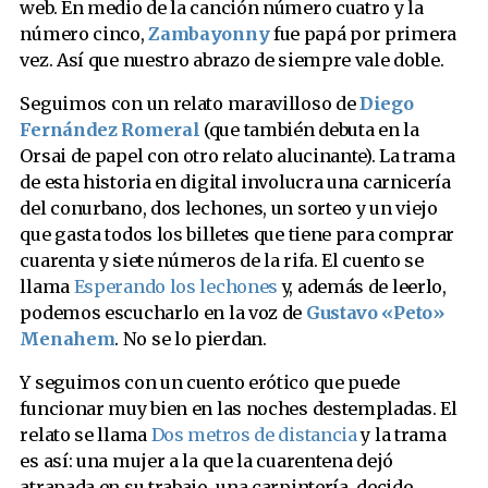
web. En medio de la canción número cuatro y la
número cinco,
Zambayonny
fue papá por primera
vez. Así que nuestro abrazo de siempre vale doble.
Seguimos con un relato maravilloso de
Diego
Fernández Romeral
(que también debuta en la
Orsai de papel con otro relato alucinante). La trama
de esta historia en digital involucra una carnicería
del conurbano, dos lechones, un sorteo y un viejo
que gasta todos los billetes que tiene para comprar
cuarenta y siete números de la rifa. El cuento se
llama
Esperando los lechones
y, además de leerlo,
podemos escucharlo en la voz de
Gustavo «Peto»
Menahem
. No se lo pierdan.
Y seguimos con un cuento erótico que puede
funcionar muy bien en las noches destempladas. El
relato se llama
Dos metros de distancia
y la trama
es así: una mujer a la que la cuarentena dejó
atrapada en su trabajo, una carpintería, decide