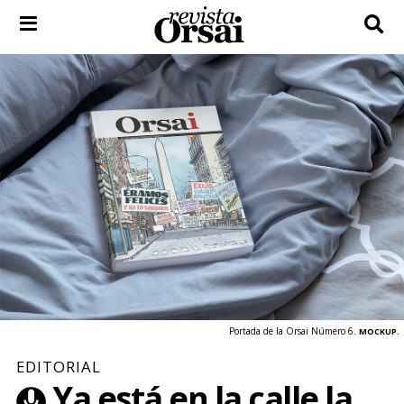
Skip
to
content
Portada de la Orsai Número 6.
MOCKUP.
EDITORIAL
Ya está en la calle la