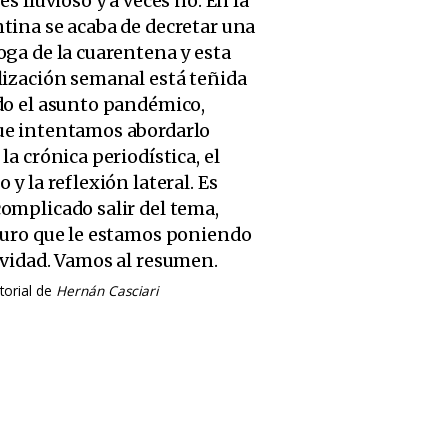
es lluvioso y a veces no. En la
tina se acaba de decretar una
oga de la cuarentena y esta
lización semanal está teñida
do el asunto pandémico,
e intentamos abordarlo
la crónica periodística, el
 y la reflexión lateral. Es
omplicado salir del tema,
juro que le estamos poniendo
ividad. Vamos al resumen.
torial de
Hernán Casciari