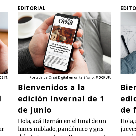
EDITORIAL
EDIT
Portada de Orsai Digital en un teléfono.
E IT.
MOCKUP.
Bienvenidos a la
Bie
l
edición invernal de 1
edi
de junio
de 
Hola, acá Hernán en el final de un
Hola,
ar
lunes nublado, pandémico y gris
jueve