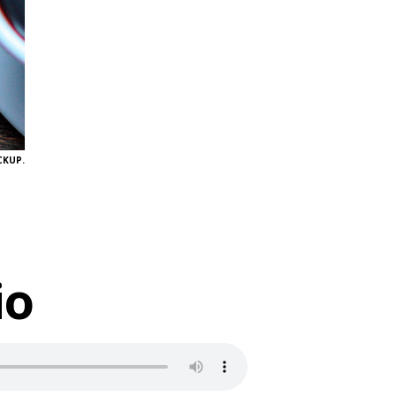
KUP.
io