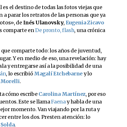
es el destino de todas las fotos viejas que
a parar los retratos de las personas que ya
fotos», de
Inés Ulanovsky
,
Eugenia Zicavo
as comparte en
De pronto, flash
, una crónica
a que comparte todo: los años de juventud,
lugar. Y en medio de eso, una revelación: hay
isla y entregarse así a la posibilidad de una
tán
, lo escribió
Magalí Etchebarne
y lo
Morelli
.
ta cómo escribe
Carolina Martínez
, por eso
uentos. Este se llama
Faena
y habla de una
ejor momento. Van viajando por la ruta y
r entre los dos. Presten atención: lo
 Solda
.