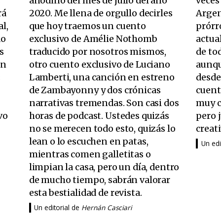
.
anodino del mes de julio del año
veces 
rá
2020. Me llena de orgullo decirles
Argen
l,
que hoy traemos un cuento
prórr
do
exclusivo de Amélie Nothomb
actua
s
traducido por nosotros mismos,
de to
ón
otro cuento exclusivo de Luciano
aunqu
;
Lamberti, una canción en estreno
desde 
de Zambayonny y dos crónicas
cuento
narrativas tremendas. Son casi dos
muy c
vo
horas de podcast. Ustedes quizás
pero 
no se merecen todo esto, quizás lo
creat
lean o lo escuchen en patas,
Un edi
mientras comen galletitas o
limpian la casa, pero un día, dentro
de mucho tiempo, sabrán valorar
esta bestialidad de revista.
Un editorial de
Hernán Casciari