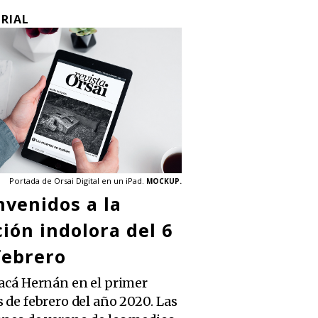
ORIAL
Portada de Orsai Digital en un iPad.
MOCKUP.
nvenidos a la
ción indolora del 6
febrero
 acá Hernán en el primer
s de febrero del año 2020. Las