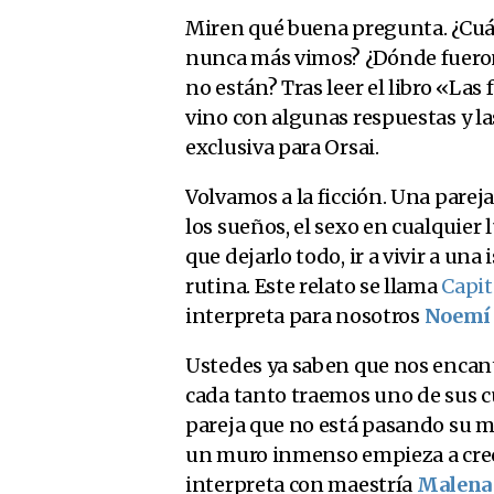
Miren qué buena pregunta. ¿Cuál 
nunca más vimos? ¿Dónde fueron 
no están? Tras leer el libro «Las 
vino con algunas respuestas y l
exclusiva para Orsai.
Volvamos a la ficción. Una parej
los sueños, el sexo en cualquier 
que dejarlo todo, ir a vivir a una 
rutina. Este relato se llama
Capi
interpreta para nosotros
Noemí 
Ustedes ya saben que nos encan
cada tanto traemos uno de sus c
pareja que no está pasando su m
un muro inmenso empieza a crece
interpreta con maestría
Malena