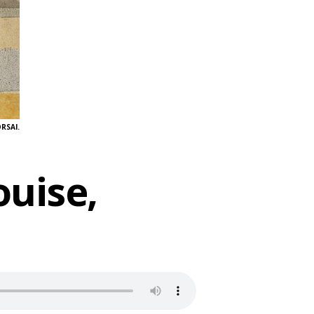
RSAI.
ouise,