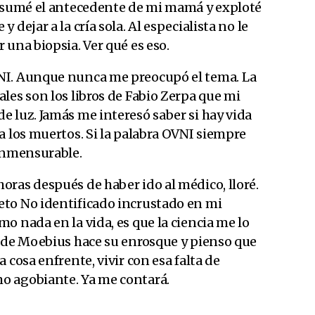
, sumé el antecedente de mi mamá y exploté
dejar a la cría sola. Al especialista no le
 una biopsia. Ver qué es eso.
NI. Aunque nunca me preocupó el tema. La
les son los libros de Fabio Zerpa que mi
 luz. Jamás me interesó saber si hay vida
a los muertos. Si la palabra OVNI siempre
conmensurable.
oras después de haber ido al médico, lloré.
to No identificado incrustado en mi
o nada en la vida, es que la ciencia me lo
a de Moebius hace su enrosque y pienso que
 cosa enfrente, vivir con esa falta de
o agobiante. Ya me contará.