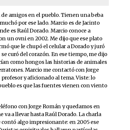
 de amigos en el pueblo. Tienen una beba
muchó por ese lado. Marcio es de Jacinto
donde es Raúl Dorado. Marcio conoce a
on un ovni en 2002. Me dijo que ese plato
rmó que le chupó el celular a Dorado y juró
 se curó del corazón. En ese tiempo, me dijo
ían como hongos las historias de animales
rratones. Marcio me contactó con Jorge
rofesor y aficionado al tema. Viste: lo
pueblo es que las fuentes vienen con viento
eléfono con Jorge Román y quedamos en
e va a llevar hasta Raúl Dorado. La charla
 contó algo impresionante: en 2005 ese
uristas espirituales hallaron partículas