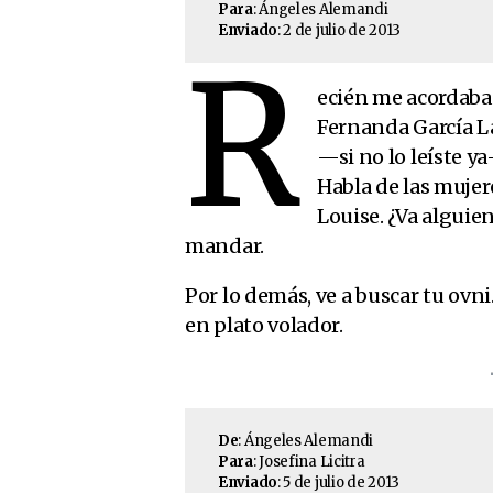
Para
: Ángeles Alemandi
Enviado
: 2 de julio de 2013
R
ecién me acordaba
Fernanda García Lao
—si no lo leíste y
Habla de las mujer
Louise. ¿Va alguie
mandar.
Por lo demás, ve a buscar tu ovni
en plato volador.
De
: Ángeles Alemandi
Para
: Josefina Licitra
Enviado
: 5 de julio de 2013