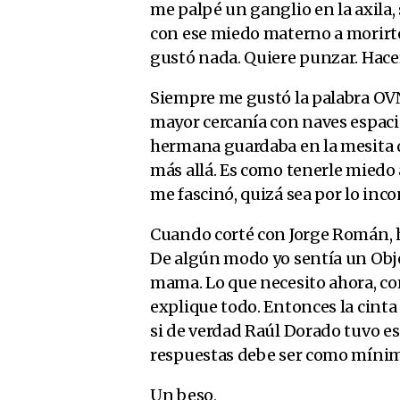
me palpé un ganglio en la axila
con ese miedo materno a morirte y 
gustó nada. Quiere punzar. Hacer
Siempre me gustó la palabra OV
mayor cercanía con naves espacia
hermana guardaba en la mesita de
más allá. Es como tenerle miedo 
me fascinó, quizá sea por lo in
Cuando corté con Jorge Román, h
De algún modo yo sentía un Obje
mama. Lo que necesito ahora, com
explique todo. Entonces la cint
si de verdad Raúl Dorado tuvo esa
respuestas debe ser como mínim
Un beso,