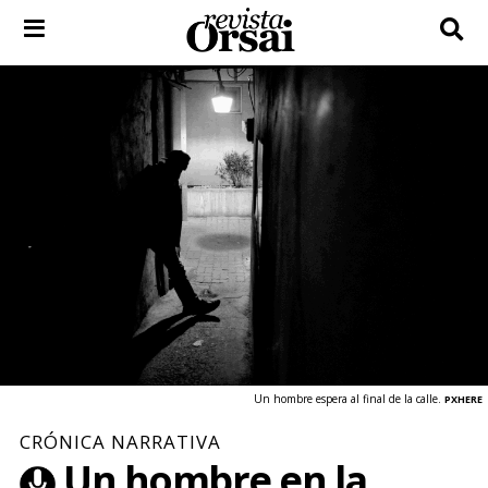
Skip
to
content
Un hombre espera al final de la calle.
PXHERE
CRÓNICA NARRATIVA
Un hombre en la