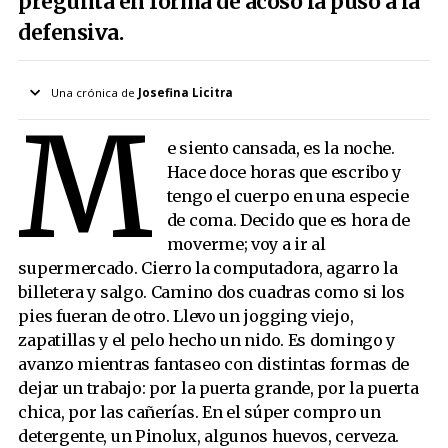
pregunta en forma de acoso la puso a la
defensiva.
Una crónica de
Josefina Licitra
M
Más de la autora
e siento cansada, es la noche.
Limpiando a Borges
Hace doce horas que escribo y
El señor Licitra
tengo el cuerpo en una especie
de coma. Decido que es hora de
Somos agentes sanitarios de nuestra pequeña existencia
moverme; voy a ir al
Pánico al pánico
supermercado. Cierro la computadora, agarro la
Las cartas de Thelma y Louise (final)
billetera y salgo. Camino dos cuadras como si los
Las cartas de Thelma y Louise, tercera parte
pies fueran de otro. Llevo un jogging viejo,
zapatillas y el pelo hecho un nido. Es domingo y
Las cartas de Thelma y Louise, primera parte
avanzo mientras fantaseo con distintas formas de
dejar un trabajo: por la puerta grande, por la puerta
chica, por las cañerías. En el súper compro un
detergente, un Pinolux, algunos huevos, cerveza.