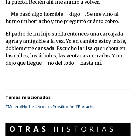
la puerta. Recién ahí me animo a volver.
—Me pasó algo horrible —digo—. Se me vino al
humo un borracho y me preguntó cuánto cobro.
El padre de mi hijo suelta entonces una carcajada
agria y amigable a la vez. Yo en cambio estoy triste,
doblemente cansada. Escucho la risa que rebota en
las calles, los árboles, las ventanas cerradas. Y no
dejo que llegue —no del todo— hasta mí.
Temas relacionados
#Mujer
#Noche
#Acoso
#Prostitución
#Borracho
OTRAS
HISTORIAS