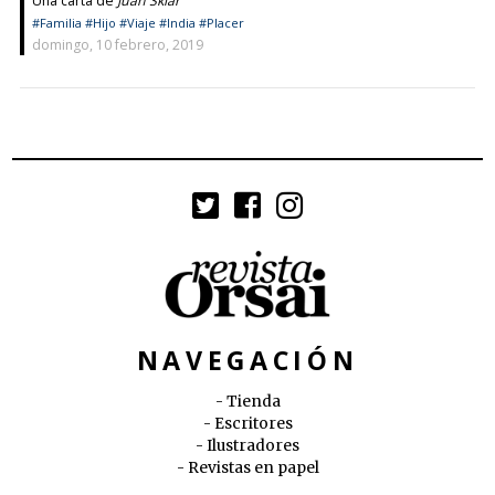
Una carta de
Juan Sklar
#Familia
#Hijo
#Viaje
#India
#Placer
domingo, 10 febrero, 2019
NAVEGACIÓN
Tienda
Escritores
Ilustradores
Revistas en papel