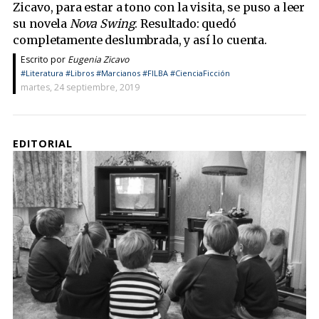
Zicavo, para estar a tono con la visita, se puso a leer
su novela
Nova Swing
. Resultado: quedó
completamente deslumbrada, y así lo cuenta.
Escrito por
Eugenia Zicavo
#Literatura
#Libros
#Marcianos
#FILBA
#CienciaFicción
martes, 24 septiembre, 2019
EDITORIAL