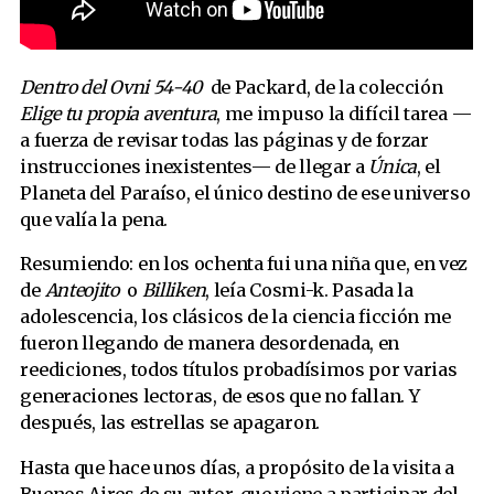
Dentro del Ovni 54-40
de Packard, de la colección
Elige tu propia aventura
, me impuso la difícil tarea —
a fuerza de revisar todas las páginas y de forzar
instrucciones inexistentes— de llegar a
Única
, el
Planeta del Paraíso, el único destino de ese universo
que valía la pena.
Resumiendo: en los ochenta fui una niña que, en vez
de
Anteojito
o
Billiken
, leía Cosmi-k. Pasada la
adolescencia, los clásicos de la ciencia ficción me
fueron llegando de manera desordenada, en
reediciones, todos títulos probadísimos por varias
generaciones lectoras, de esos que no fallan. Y
después, las estrellas se apagaron.
Hasta que hace unos días, a propósito de la visita a
Buenos Aires de su autor, que viene a participar del