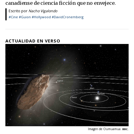
canadiense de ciencia ficción que no envejece.
Escrito por
Nacho Vigalondo
#Cine
#Guion
#Hollywood
#DavidCronemberg
ACTUALIDAD EN VERSO
Imagen de Oumuamua.
BBC.