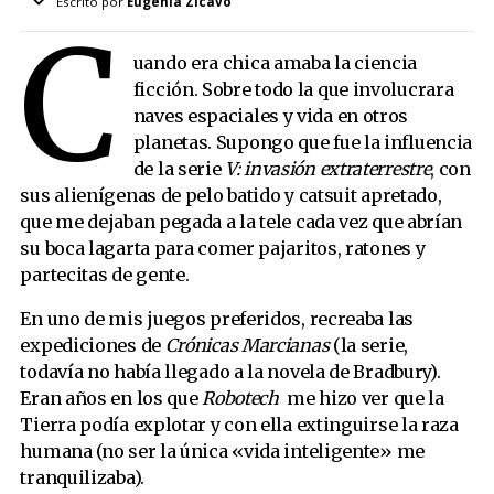
Escrito por
Eugenia Zicavo
C
Más literatura
uando era chica amaba la ciencia
De pronto, flash
ficción. Sobre todo la que involucrara
El lado oscuro
naves espaciales y vida en otros
planetas. Supongo que fue la influencia
No es solo rocanrol
de la serie
V: invasión extraterrestre
, con
La ramita junto al pan
sus alienígenas de pelo batido y catsuit apretado,
Yo sé que tú sabes que yo sé que tú sabes
que me dejaban pegada a la tele cada vez que abrían
su boca lagarta para comer pajaritos, ratones y
partecitas de gente.
En uno de mis juegos preferidos, recreaba las
expediciones de
Crónicas Marcianas
(la serie,
todavía no había llegado a la novela de Bradbury).
Eran años en los que
Robotech
me hizo ver que la
Tierra podía explotar y con ella extinguirse la raza
humana (no ser la única «vida inteligente» me
tranquilizaba).