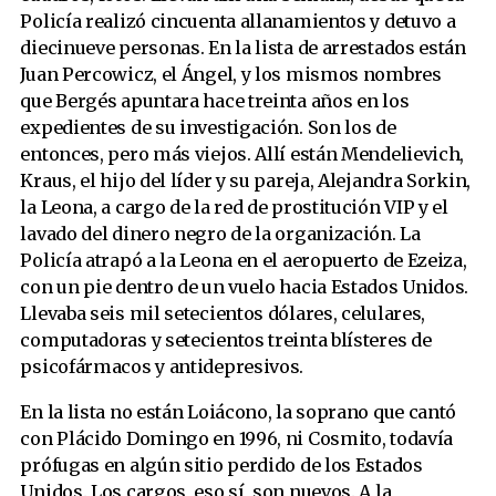
Policía realizó cincuenta allanamientos y detuvo a
diecinueve personas. En la lista de arrestados están
Juan Percowicz, el Ángel,
y los mismos nombres
que Bergés apuntara hace treinta años en los
expedientes de su investigación. Son los de
entonces, pero más viejos. Allí están Mendelievich,
Kraus, el hijo del líder y
su pareja, Alejandra Sorkin,
la
Leona, a cargo de la red de prostitución VIP y el
lavado del dinero negro de la organización. La
Policía atrapó a la Leona en el aeropuerto de Ezeiza,
con un pie dentro de un vuelo hacia Estados Unidos.
Llevaba seis mil setecientos dólares, celulares,
computadoras y setecientos treinta blísteres de
psicofármacos y antidepresivos.
En la lista no están Loiácono, la soprano que cantó
con Plácido Domingo en 1996, ni Cosmito, todavía
prófugas en algún sitio perdido de los Estados
Unidos. Los cargos, eso sí, son nuevos. A la