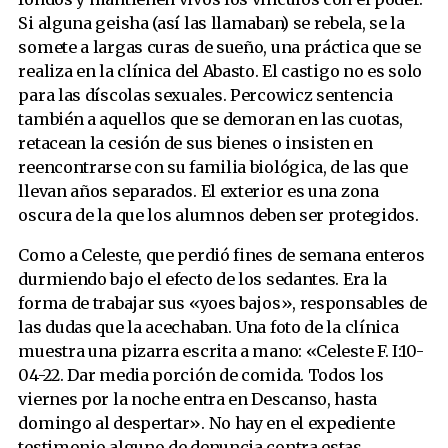
Si alguna geisha (así las llamaban) se rebela, se la
somete a largas curas de sueño, una práctica que se
realiza en la clínica del Abasto. El castigo no es solo
para las díscolas sexuales. Percowicz sentencia
también a aquellos que se demoran en las cuotas,
retacean la cesión de sus bienes o insisten en
reencontrarse con su familia biológica, de las que
llevan años separados. El exterior es una zona
oscura de la que los alumnos deben ser protegidos.
Como a Celeste, que perdió fines de semana enteros
durmiendo bajo el efecto de los sedantes. Era la
forma de trabajar sus «yoes bajos», responsables de
las dudas que la acechaban. Una foto de la clínica
muestra una pizarra escrita a mano: «Celeste F. I:10-
04-22. Dar media porción de comida. Todos los
viernes por la noche entra en Descanso, hasta
domingo al despertar». No hay en el expediente
testimonio alguno de denuncia contra estas