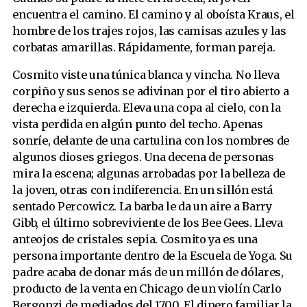
encuentra el camino. El camino y al oboísta Kraus, el
hombre de los trajes rojos, las camisas azules y las
corbatas amarillas. Rápidamente, forman pareja.
Cosmito viste una túnica blanca y vincha. No lleva
corpiño y sus senos se adivinan por el tiro abierto a
derecha e izquierda. Eleva una copa al cielo, con la
vista perdida en algún punto del techo. Apenas
sonríe, delante de una cartulina con los nombres de
algunos dioses griegos. Una decena de personas
mira la escena; algunas arrobadas por la belleza de
la joven, otras con indiferencia. En un sillón está
sentado Percowicz. La barba le da un aire a Barry
Gibb, el último sobreviviente de los Bee Gees. Lleva
anteojos de cristales sepia. Cosmito ya es una
persona importante dentro de la Escuela de Yoga. Su
padre acaba de donar más de un millón de dólares,
producto de la venta en Chicago de un violín Carlo
Bergonzi de mediados del 1700. El dinero familiar la