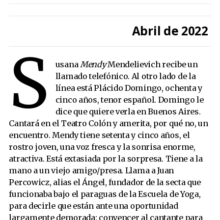
Ilustrado por
Fernanda Cohen
Temporada 2, Número 08
Aparece en Revista Orsai
Abril de 2022
Acceder a las ilustraciones en alta definición
S
Índice Orsai Nº 8
usana
Mendy
Mendelievich recibe un
llamado telefónico. Al otro lado de la
Una historia imposible
línea está Plácido Domingo, ochenta y
Zonas hostiles
cinco años, tenor español. Domingo le
Arrancamuertos
dice que quiere verla en Buenos Aires.
La muerte del daimón
Cantará en el Teatro Colón y amerita, por qué no, un
encuentro. Mendy tiene setenta y cinco años, el
Negro
rostro joven, una voz fresca y la sonrisa enorme,
El hijo
atractiva. Está extasiada por la sorpresa. Tiene a la
Los hechos
mano a un viejo amigo/presa. Llama a Juan
Uñas
Percowicz, alias el Ángel, fundador de la secta que
funcionaba bajo el paraguas de la Escuela de Yoga,
Plácido Domingo en la secta
para decirle que están ante una oportunidad
La casa número seis
largamente demorada: convencer al cantante para