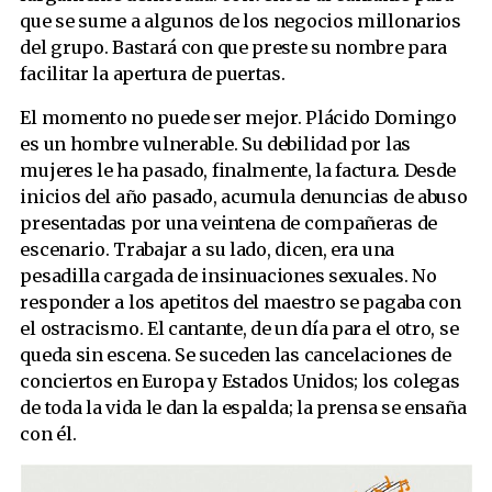
Mi panteón personal
que se sume a algunos de los negocios millonarios
Los últimos de San Julián
del grupo. Bastará con que preste su nombre para
Distancia
facilitar la apertura de puertas.
Sharon
El momento no puede ser mejor. Plácido Domingo
El vivero
es un hombre vulnerable. Su debilidad por las
La valija de Lionel
mujeres le ha pasado, finalmente, la factura. Desde
inicios del año pasado, acumula denuncias de abuso
presentadas por una veintena de compañeras de
escenario. Trabajar a su lado, dicen, era una
pesadilla cargada de insinuaciones sexuales. No
responder a los apetitos del maestro se pagaba con
el ostracismo. El cantante, de un día para el otro, se
queda sin escena. Se suceden las cancelaciones de
conciertos en Europa y Estados Unidos; los colegas
de toda la vida le dan la espalda; la prensa se ensaña
con él.