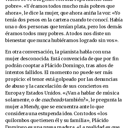
pobre». «Y éramos todos mucho más pobres que
ahora», le dice la mujer, que ahora aniña la voz: «Yo
tenía dos pesos en la cartera cuando te conocí. Había
una o dos personas que tenían plata, pero los demás
éramos todos muy pobres. A todos nos diste un
bienestar que nunca hubiéramos logrado sin vos».
En otra conversación, la pianista habla con una
mujer desconocida. Está convencida de que por fin
podrán cooptar a Plácido Domingo, tras años de
intentos fallidos. El momento no puede ser más
propicio: el tenor está golpeado por las denuncias
de abuso y la cancelación de sus conciertos en
Europa y Estados Unidos. «¿Van a hablar de música
solamente, o de
coacheado
también?», le pregunta la
mujer a Mendy, que se encuentra ante lo que
considera una estupenda idea. Con todos «los
quilombos que tienen él y su familia», Plácido
Domingo es una presa madura. «La realidad es que