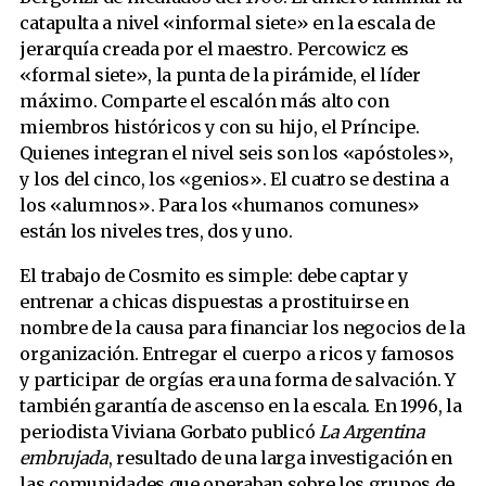
catapulta a nivel «informal siete» en la escala de
jerarquía creada por el maestro. Percowicz es
«formal siete», la punta de la pirámide, el líder
máximo. Comparte el escalón más alto con
miembros históricos y con su hijo, el Príncipe.
Quienes integran el nivel seis son los «apóstoles»,
y los del cinco, los «genios». El cuatro se destina a
los «alumnos». Para los «humanos comunes»
están los niveles tres, dos y uno.
El trabajo de Cosmito es simple: debe captar y
entrenar a chicas dispuestas a prostituirse en
nombre de la causa para financiar los negocios de la
organización. Entregar el cuerpo a ricos y famosos
y participar de orgías era una forma de salvación. Y
también garantía de ascenso en la escala. En 1996, la
periodista Viviana Gorbato publicó
La Argentina
embrujada
, resultado de una larga investigación en
las comunidades que operaban sobre los grupos de