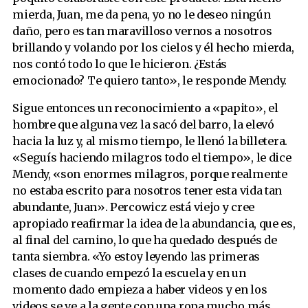
mierda, Juan, me da pena, yo no le deseo ningún
daño, pero es tan maravilloso vernos a nosotros
brillando y volando por los cielos y él hecho mierda,
nos contó todo lo que le hicieron. ¿Estás
emocionado? Te quiero tanto», le responde Mendy.
Sigue entonces un reconocimiento a «papito», el
hombre que alguna vez la sacó del barro, la elevó
hacia la luz y, al mismo tiempo, le llenó la billetera.
«Seguís haciendo milagros todo el tiempo», le dice
Mendy, «son enormes milagros, porque realmente
no estaba escrito para nosotros tener esta vida tan
abundante, Juan». Percowicz está viejo y cree
apropiado reafirmar la idea de la abundancia, que es,
al final del camino, lo que ha quedado después de
tanta siembra. «Yo estoy leyendo las primeras
clases de cuando empezó la escuela y en un
momento dado empieza a haber videos y en los
videos se ve a la gente con una ropa mucho más