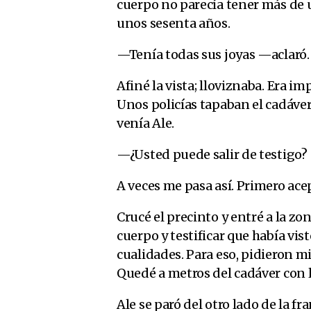
cuerpo no parecía tener más de 
unos sesenta años.
—Tenía todas sus joyas —aclaró.
Afiné la vista; lloviznaba. Era im
Unos policías tapaban el cadáver
venía Ale.
—¿Usted puede salir de testigo? —
A veces me pasa así. Primero ace
Crucé el precinto y entré a la zo
cuerpo y testificar que había v
cualidades. Para eso, pidieron m
Quedé a metros del cadáver con 
Ale se paró del otro lado de la fra