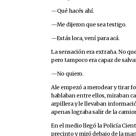
—Qué hacés ahí.
—Me dijeron que sea testigo.
—Estás loca, vení para acá.
La sensación era extraña. No q
pero tampoco era capaz de salv
—No quiero.
Ale empezó a merodear y tirar fo
hablaban entre ellos, miraban c
arpillera y le llevaban informaci
apenas lograba salir de la camio
En el medio llegó la Policía Cien
precinto y miró debajo de la ma