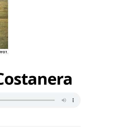
UYOT.
Costanera