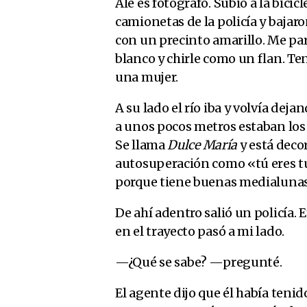
Ale es fotógrafo. Subió a la bicicl
camionetas de la policía y baja
con un precinto amarillo. Me par
blanco y chirle como un flan. Ten
una mujer.
A su lado el río iba y volvía dej
a unos pocos metros estaban los
Se llama
Dulce María
y está deco
autosuperación como «tú eres tu
porque tiene buenas medialunas
De ahí adentro salió un policía.
en el trayecto pasó a mi lado.
—¿Qué se sabe? —pregunté.
El agente dijo que él había tenid