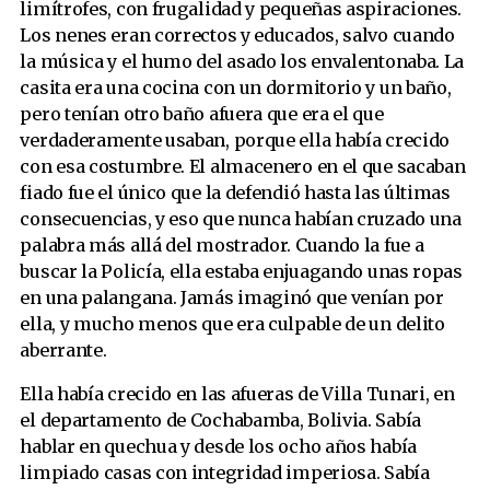
limítrofes, con frugalidad y pequeñas aspiraciones.
El vivero
Los nenes eran correctos y educados, salvo cuando
La valija de Lionel
la música y el humo del asado los envalentonaba. La
casita era una cocina con un dormitorio y un baño,
pero tenían otro baño afuera que era el que
verdaderamente usaban, porque ella había crecido
con esa costumbre. El almacenero en el que sacaban
fiado fue el único que la defendió hasta las últimas
consecuencias, y eso que nunca habían cruzado una
palabra más allá del mostrador. Cuando la fue a
buscar la Policía, ella estaba enjuagando unas ropas
en una palangana. Jamás imaginó que venían por
ella, y mucho menos que era culpable de un delito
aberrante.
Ella había crecido en las afueras de Villa Tunari, en
el departamento de Cochabamba, Bolivia. Sabía
hablar en quechua y desde los ocho años había
limpiado casas con integridad imperiosa. Sabía