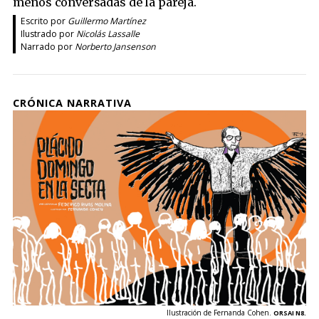
menos conversadas de la pareja.
Escrito por
Guillermo Martínez
Ilustrado por
Nicolás Lassalle
Narrado por
Norberto Jansenson
CRÓNICA NARRATIVA
Ilustración de Fernanda Cohen.
ORSAI N8.