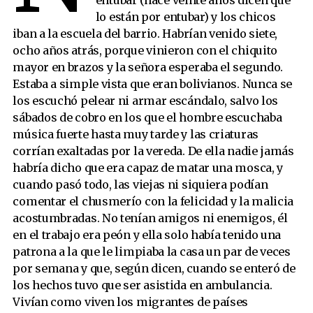
entubar (hace veinte años dicen que
Índice Orsai Nº 8
lo están por entubar) y los chicos
iban a la escuela del barrio. Habrían venido siete,
Una historia imposible
ocho años atrás, porque vinieron con el chiquito
Zonas hostiles
mayor en brazos y la señora esperaba el segundo.
Arrancamuertos
Estaba a simple vista que eran bolivianos. Nunca se
La muerte del daimón
los escuchó pelear ni armar escándalo, salvo los
sábados de cobro en los que el hombre escuchaba
Negro
música fuerte hasta muy tarde y las criaturas
El hijo
corrían exaltadas por la vereda. De ella nadie jamás
Los hechos
habría dicho que era capaz de matar una mosca, y
Uñas
cuando pasó todo, las viejas ni siquiera podían
Plácido Domingo en la secta
comentar el chusmerío con la felicidad y la malicia
acostumbradas. No tenían amigos ni enemigos, él
La casa número seis
en el trabajo era peón y ella solo había tenido una
Mi panteón personal
patrona a la que le limpiaba la casa un par de veces
Los últimos de San Julián
por semana y que, según dicen, cuando se enteró de
Distancia
los hechos tuvo que ser asistida en ambulancia.
Vivían como viven los migrantes de países
Sharon