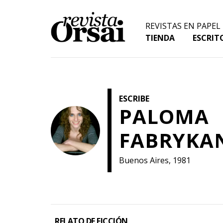
Skip
to
REVISTAS EN PAPEL
content
TIENDA
ESCRIT
ESCRIBE
PALOMA
FABRYKA
Buenos Aires, 1981
RELATO DE FICCIÓN