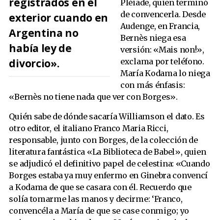
registrados en el
Pléiade, quien terminó
de convencerla. Desde
exterior cuando en
Audenge, en Francia,
Argentina no
Bernès niega esa
había ley de
versión: «Mais non!»,
divorcio».
exclama por teléfono.
María Kodama lo niega
con más énfasis:
«Bernès no tiene nada que ver con Borges».
Quién sabe de dónde sacaría Williamson el dato. Es
otro editor, el italiano Franco Maria Ricci,
responsable, junto con Borges, de la colección de
literatura fantástica «La Biblioteca de Babel», quien
se adjudicó el definitivo papel de celestina: «Cuando
Borges estaba ya muy enfermo en Ginebra convencí
a Kodama de que se casara con él. Recuerdo que
solía tomarme las manos y decirme: ‘Franco,
convencéla a María de que se case conmigo; yo