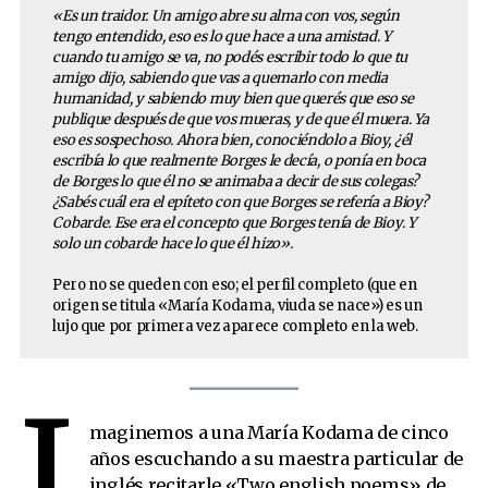
«Es un traidor. Un amigo abre su alma con vos, según
La mujer maravilla canta jazz
tengo entendido, eso es lo que hace a una amistad. Y
cuando tu amigo se va, no podés escribir todo lo que tu
Curtis Garland y sus dos mil novelas
amigo dijo, sabiendo que vas a quemarlo con media
María Kodama: «Bioy Casares es un traidor»
humanidad, y sabiendo muy bien que querés que eso se
publique después de que vos mueras, y de que él muera. Ya
eso es sospechoso. Ahora bien, conociéndolo a Bioy, ¿él
escribía lo que realmente Borges le decía, o ponía en boca
de Borges lo que él no se animaba a decir de sus colegas?
¿Sabés cuál era el epíteto con que Borges se refería a Bioy?
Cobarde. Ese era el concepto que Borges tenía de Bioy. Y
solo un cobarde hace lo que él hizo».
Pero no se queden con eso; el perfil completo (que en
origen se titula «María Kodama, viuda se nace») es un
lujo que por primera vez aparece completo en la web.
I
maginemos a una María Kodama de cinco
años escuchando a su maestra particular de
inglés recitarle «Two english poems» de