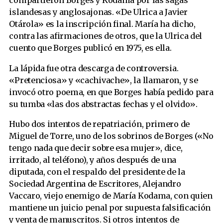
compartieron Borges y Kodama por las sagas
islandesas y anglosajonas. «De Ulrica a Javier
Otárola» es la inscripción final. María ha dicho,
contra las afirmaciones de otros, que la Ulrica del
cuento que Borges publicó en 1975, es ella.
La lápida fue otra descarga de controversia.
«Pretenciosa» y «cachivache», la llamaron, y se
invocó otro poema, en que Borges había pedido para
su tumba «las dos abstractas fechas y el olvido».
Hubo dos intentos de repatriación, primero de
Miguel de Torre, uno de los sobrinos de Borges («No
tengo nada que decir sobre esa mujer», dice,
irritado, al teléfono), y años después de una
diputada, con el respaldo del presidente de la
Sociedad Argentina de Escritores, Alejandro
Vaccaro, viejo enemigo de María Kodama, con quien
mantiene un juicio penal por supuesta falsificación
y venta de manuscritos. Si otros intentos de