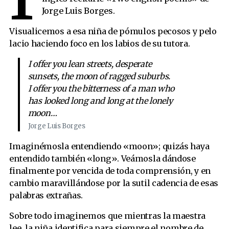
Jorge Luis Borges.
Visualicemos a esa niña de pómulos pecosos y pelo
lacio haciendo foco en los labios de su tutora.
I offer you lean streets, desperate
sunsets, the moon of ragged suburbs.
I offer you the bitterness of a man who
has looked long and long at the lonely
moon…
Jorge Luis Borges
Imaginémosla entendiendo «moon»; quizás haya
entendido también «long». Veámosla dándose
finalmente por vencida de toda comprensión, y en
cambio maravillándose por la sutil cadencia de esas
palabras extrañas.
Sobre todo imaginemos que mientras la maestra
lee, la niña identifica para siempre el nombre de