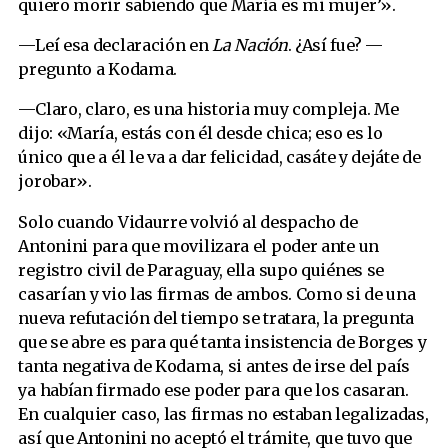
quiero morir sabiendo que María es mi mujer’».
—Leí esa declaración en
La Nación
. ¿Así fue? —
pregunto a Kodama.
—Claro, claro, es una historia muy compleja. Me
dijo: «María, estás con él desde chica; eso es lo
único que a él le va a dar felicidad, casáte y dejáte de
jorobar».
Solo cuando Vidaurre volvió al despacho de
Antonini para que movilizara el poder ante un
registro civil de Paraguay, ella supo quiénes se
casarían y vio las firmas de ambos. Como si de una
nueva refutación del tiempo se tratara, la pregunta
que se abre es para qué tanta insistencia de Borges y
tanta negativa de Kodama, si antes de irse del país
ya habían firmado ese poder para que los casaran.
En cualquier caso, las firmas no estaban legalizadas,
así que Antonini no aceptó el trámite, que tuvo que