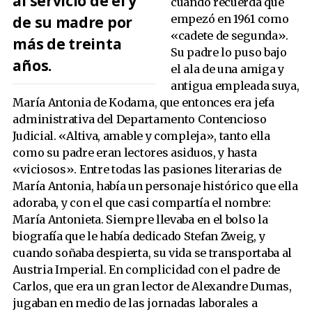
al servicio de él y
cuando recuerda que
empezó en 1961 como
de su madre por
«cadete de segunda».
más de treinta
Su padre lo puso bajo
años.
el ala de una amiga y
antigua empleada suya,
María Antonia de Kodama, que entonces era jefa
administrativa del Departamento Contencioso
Judicial. «Altiva, amable y compleja», tanto ella
como su padre eran lectores asiduos, y hasta
«viciosos». Entre todas las pasiones literarias de
María Antonia, había un personaje histórico que ella
adoraba, y con el que casi compartía el nombre:
María Antonieta. Siempre llevaba en el bolso la
biografía que le había dedicado Stefan Zweig, y
cuando soñaba despierta, su vida se transportaba al
Austria Imperial. En complicidad con el padre de
Carlos, que era un gran lector de Alexandre Dumas,
jugaban en medio de las jornadas laborales a