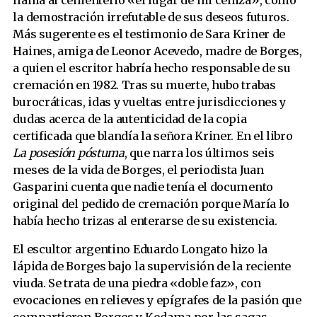
llama al cementerio «el lugar de mi ceniza», como
la demostración irrefutable de sus deseos futuros.
Más sugerente es el testimonio de Sara Kriner de
Haines, amiga de Leonor Acevedo, madre de Borges,
a quien el escritor habría hecho responsable de su
cremación en 1982. Tras su muerte, hubo trabas
burocráticas, idas y vueltas entre jurisdicciones y
dudas acerca de la autenticidad de la copia
certificada que blandía la señora Kriner. En el libro
La posesión póstuma
, que narra los últimos seis
meses de la vida de Borges, el periodista Juan
Gasparini cuenta que nadie tenía el documento
original del pedido de cremación porque María lo
había hecho trizas al enterarse de su existencia.
El escultor argentino Eduardo Longato hizo la
lápida de Borges bajo la supervisión de la reciente
viuda. Se trata de una piedra «doble faz», con
evocaciones en relieves y epígrafes de la pasión que