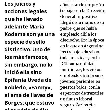
Los juicios y
años cuando empezó a
acciones legales
trabajar en la Dirección
General Impositiva.
que ha llevado
Llegó de la mano de su
adelante María
padre, que se había
Kodama son ya una
empleado allí a los
dieciocho. Era la época
especie de sello
en la que en Argentina
distintivo. Uno de
los trabajos duraban
los más famosos,
toda una vida, y en la
sin embargo, no lo
DGI, «una entidad
familiera», los viejos
inició ella sino
empleados iniciaban a
Epifanía Uveda de
jóvenes parientes en
Robledo, «Fanny»,
puestos bajos, con la
esperanza de trazarles
el ama de llaves de
un futuro laboral
Borges, que estuvo
seguro. Carlos ríe