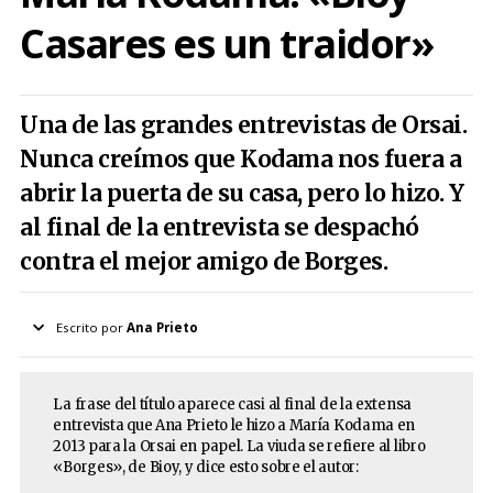
Casares es un traidor»
Una de las grandes entrevistas de Orsai.
Nunca creímos que Kodama nos fuera a
abrir la puerta de su casa, pero lo hizo. Y
al final de la entrevista se despachó
contra el mejor amigo de Borges.
Escrito por
Ana Prieto
Otros perfiles
Encuentro casual con un escritor que vivió tres siglos
La frase del título aparece casi al final de la extensa
entrevista que Ana Prieto le hizo a María Kodama en
El eterno retorno de Mirtha Legrand
2013 para la Orsai en papel. La viuda se refiere al libro
«Borges», de Bioy, y dice esto sobre el autor:
Luis von Ahn: el guatemalteco que está cambiando el
mundo