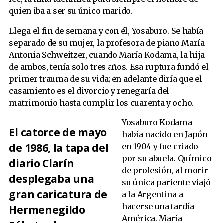
quien iba a ser su único marido.
Llega el fin de semana y con él, Yosaburo. Se había
separado de su mujer, la profesora de piano María
Antonia Schweitzer, cuando María Kodama, la hija
de ambos, tenía solo tres años. Esa ruptura fundó el
primer trauma de su vida; en adelante diría que el
casamiento es el divorcio y renegaría del
matrimonio hasta cumplir los cuarenta y ocho.
Yosaburo Kodama
El catorce de mayo
había nacido en Japón
de 1986, la tapa del
en 1904 y fue criado
por su abuela. Químico
diario Clarín
de profesión, al morir
desplegaba una
su única pariente viajó
gran caricatura de
a la Argentina a
hacerse una tardía
Hermenegildo
América. María