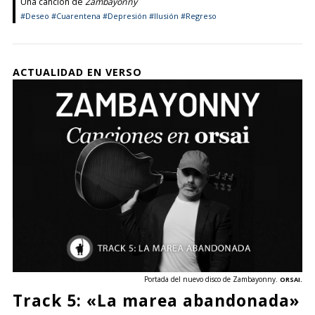
Una canción de
Zambayonny
#Deseo
#Cuarentena
#Depresión
#Ilusión
#Regreso
ACTUALIDAD EN VERSO
Portada del nuevo disco de Zambayonny.
ORSAI.
Track 5: «La marea abandonada»