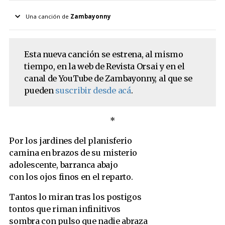
Una canción de
Zambayonny
Más del autor
Track 11: «Los hijos de la pandemia»
Esta nueva canción se estrena, al mismo
tiempo, en la web de Revista Orsai y en el
Track 10: «La cámara infame»
canal de YouTube de Zambayonny, al que se
Track 9: «Prodigio»
pueden
suscribir desde acá
.
Track 8: «Bodegón»
Track 7: «Playa de camiones»
*
Track 6: «Los sánguches del viajero»
Track 5: «La marea abandonada»
Por los jardines del planisferio
camina en brazos de su misterio
Track 4: «La cigüeña»
adolescente, barranca abajo
Track 3: «Otro hombre»
con los ojos finos en el reparto.
Track 2: «Canción de la esperanza»
Tantos lo miran tras los postigos
tontos que riman infinitivos
sombra con pulso que nadie abraza