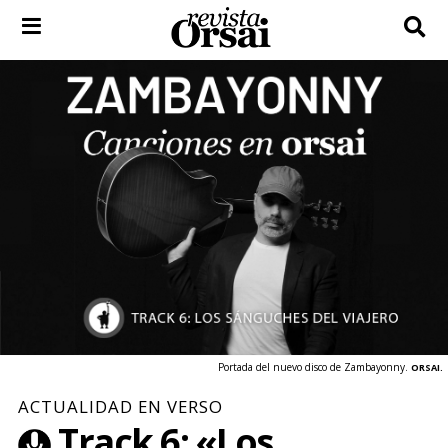
Skip
to
content
Portada del nuevo disco de Zambayonny.
ORSAI.
ACTUALIDAD EN VERSO
Track 6: «Los