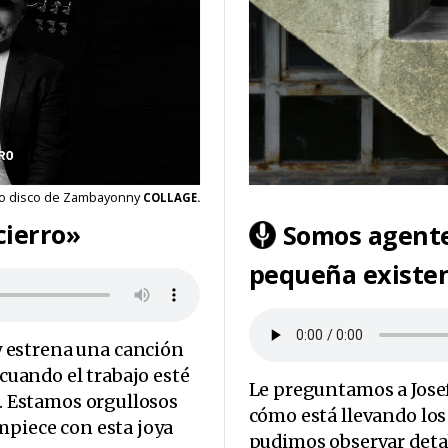
vo disco de Zambayonny
COLLAGE.
cierro»
Somos agente
pequeña existe
 estrena una canción
 cuando el trabajo esté
Le preguntamos a Josefi
r. Estamos orgullosos
cómo está llevando los
mpiece con esta joya
pudimos observar detal