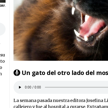
3RF.
a
o
 su
nto
no
Un gato del otro lado del mo
n
La semana pasada nuestra editora Josefina Li
callejero y fue al hospital a curarse. Extraña