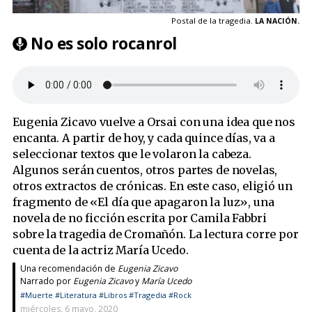
Postal de la tragedia.
LA NACIÓN.
No es solo rocanrol
Eugenia Zicavo vuelve a Orsai con una idea que nos
encanta. A partir de hoy, y cada quince días, va a
seleccionar textos que le volaron la cabeza.
Algunos serán cuentos, otros partes de novelas,
otros extractos de crónicas. En este caso, eligió un
fragmento de «El día que apagaron la luz», una
novela de no ficción escrita por Camila Fabbri
sobre la tragedia de Cromañón. La lectura corre por
cuenta de la actriz María Ucedo.
Una recomendación de
Eugenia Zicavo
Narrado por
Eugenia Zicavo
y
María Ucedo
#Muerte
#Literatura
#Libros
#Tragedia
#Rock
miércoles, 6 mayo, 2020