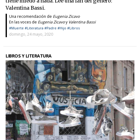
tiene miedo a nada. Lee una fan del género:
Valentina Bassi.
Una recomendación de
Eugenia Zicavo
En las voces de
Eugenia Zicavo
y
Valentina Bassi
#Muerte
#Literatura
#Padre
#Hijo
#Libros
domingo, 24 mayo, 2020
LIBROS Y LITERATURA