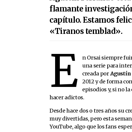
flamante investigació
capítulo. Estamos feli
«Tiranos temblad».
E
n Orsai siempre fu
una serie para inte
creada por
Agustín
2012 y de forma con
episodios y, si no l
hacer adictos.
Desde hace dos o tres años su c
muy divertidas, pero esta semana
YouTube, algo que los fans esp