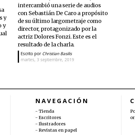
intercambió una serie de audios
sa
con Sebastián De Caro a propósito
s y
de su último largometraje como
o y
director, protagonizado por la
ual
actriz Dolores Fonzi. Este es el
resultado de la charla.
Escrito por
Christian Basilis
martes, 3 septiembre, 2019
NAVEGACIÓN
Tienda
Po
Escritores
or
Ilustradores
Revistas en papel