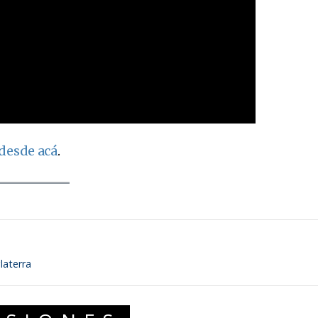
desde acá
.
laterra