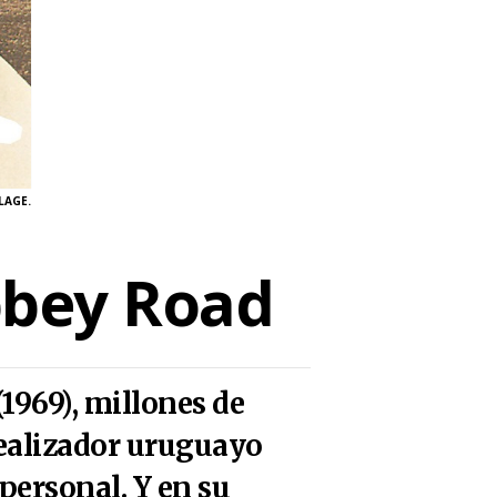
LAGE.
bbey Road
1969), millones de
 realizador uruguayo
personal. Y en su