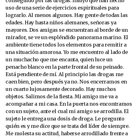
conseguido por las drogas. Intuyo que han hecho
uso de una serie de ejercicios espirituales para
lograrlo. Al menos algunos. Hay gente de todas las
edades. Hay hasta niños alemanes, señoras ya
mayores. Dos amigas se encuentran al borde de un
mirador, se ve un espléndido panorama marino. El
ambiente tiene todos los elementos para remitir a
una situación amorosa. Yo me encuentro al lado de
un muchacho que me encanta, quien luce un
penacho blanco en la parte frontal de su peinado.
Está pendiente de mí. Al principio las drogas me
caen bien, pero después ya no. Nos encerramos en
un cuarto lujosamente decorado. Hay muchos
objetos. Salimos de la fiesta. Mi amigo me va a
acompañar a mi casa. En la puerta nos encontramos
con un sujeto, ante el cual mi amigo se arrodilla. El
sujeto le entrega una dosis de droga. Le pregunto
quién es y me dice que se trata del líder de siempre.
Me molesta su actitud, haberse arrodillado frente a