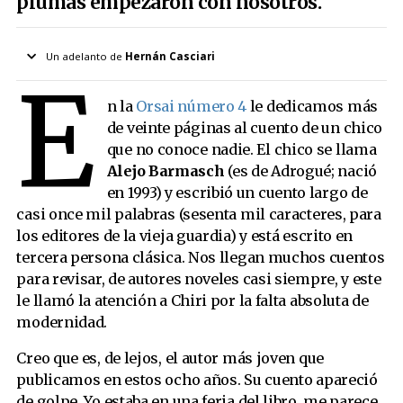
plumas empezaron con nosotros.
Un adelanto de
Hernán Casciari
E
Ilustraciones de
Matías Tolsà
n la
Orsai número 4
le dedicamos más
Orsai Número 4
Cuento completo en
de veinte páginas al cuento de un chico
que no conoce nadie. El chico se llama
Alejo Barmarsch
Voz Inicio cuento
Alejo Barmasch
(es de Adrogué; nació
Chiri Basilis
en 1993) y escribió un cuento largo de
Voz Whatsapp
casi once mil palabras (sesenta mil caracteres, para
los editores de la vieja guardia) y está escrito en
tercera persona clásica. Nos llegan muchos cuentos
para revisar, de autores noveles casi siempre, y este
le llamó la atención a Chiri por la falta absoluta de
modernidad.
Creo que es, de lejos, el autor más joven que
publicamos en estos ocho años. Su cuento apareció
de golpe. Yo estaba en una feria del libro, me parece