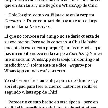
que en San Luis, y me llegó un WhatsApp de Chiri:
—Hola Jorgito, como va. Fijate que en la carpeta
Cuentos
del Drive compartido hay un cuento largo
que se llama
La cosecha
…
El que no conoce a mi amigo no se daría cuenta de
su excitación. Pero yo lo conozco. A Chiri le había
encantado ese cuento porque 1) jamás me avisa que
hay un cuento nuevo en la carpeta
Cuentos
. 2) Nunca
me manda un WhatsApp de trabajo un domingo al
mediodía y 3) solamente me dice
«Jorgito»
por
WhatsApp cuando está contento.
Yo estaba en el restaurante, a punto de almorzar, y
abrí el Ipad para leer el cuento. Entonces recibí el
segundo WhatsApp de Chiri.
—Parece un cuento hecho en otra época… pero en
realidad lo escribió un chaboncito de veinticinco