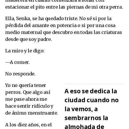
estacionar el pito entre las piernas de mi otra perra.
Ella, Senka, se ha quedado triste. No sé si por la
pérdida del amante en potencia o si por una cosa
medio maternal que descubro en todas las criaturas
desde que soy padre.
La miro y le digo:
—A comer.
No responde.
Yo no quería tener
A eso se dedica la
perros. Que algo así
ciudad cuando no
me pase ahora me
hace sentir ridículo y
la vemos, a
de ánimo menstruante.
sembrarnos la
A los diez años, en el
almohada de