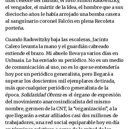
más célebre del mundo, el ruso Simón Radowitzky,
el vengador, el mártir de la Idea, el hombre que a sus
dieciocho años le había arrojado una bomba casera
al sanguinario coronel Falcón en plena Recoleta
porteña.
Cuando Radowitzky baja las escaleras, Jacinto
Calero levanta la mano y el guardián cabreado
extiende el brazo. Mi abuelo lleva ya varios días en
Ushuaia. Lo ha enviado su periódico. No es un medio
de comunicación al uso, no es lo que se entendería
hoy por un periódico generalista, pero llegará a
superar los doscientos mil ejemplares de tirada,
más que cualquier periódico generalista de la
época.
Solidaridad Obrera
es el órgano de expresión
del movimiento anarcosindicalista del mismo
nombre, germen de la CNT, la “organización”, a la
que llegarán a estar afiliados casi dos millones de
trabajadores, una red social equiparable hoy en día