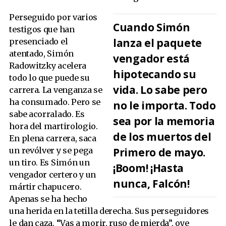
Perseguido por varios
Cuando Simón
testigos que han
lanza el paquete
presenciado el
atentado, Simón
vengador está
Radowitzky acelera
hipotecando su
todo lo que puede su
vida. Lo sabe pero
carrera. La venganza se
ha consumado. Pero se
no le importa. Todo
sabe acorralado. Es
sea por la memoria
hora del martirologio.
de los muertos del
En plena carrera, saca
Primero de mayo.
un revólver y se pega
un tiro. Es Simón un
¡Boom! ¡Hasta
vengador certero y un
nunca, Falcón!
mártir chapucero.
Apenas se ha hecho
una herida en la tetilla derecha. Sus perseguidores
le dan caza. “Vas a morir, ruso de mierda”, oye