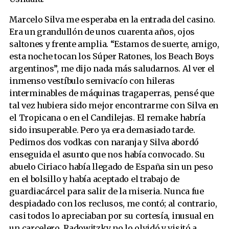
Marcelo Silva me esperaba en la entrada del casino.
Era un grandullón de unos cuarenta años, ojos
saltones y frente amplia. “Estamos de suerte, amigo,
esta noche tocan los Súper Ratones, los Beach Boys
argentinos”, me dijo nada más saludarnos. Al ver el
inmenso vestíbulo semivacío con hileras
interminables de máquinas tragaperras, pensé que
tal vez hubiera sido mejor encontrarme con Silva en
el Tropicana o en el Candilejas. El remake habría
sido insuperable. Pero ya era demasiado tarde.
Pedimos dos vodkas con naranja y Silva abordó
enseguida el asunto que nos había convocado. Su
abuelo Ciriaco había llegado de España sin un peso
en el bolsillo y había aceptado el trabajo de
guardiacárcel para salir de la miseria. Nunca fue
despiadado con los reclusos, me contó; al contrario,
casi todos lo apreciaban por su cortesía, inusual en
un carcelero. Radowitzky no lo olvidó y visitó a