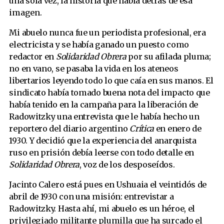
una sola vez, la historia que había detrás de esa
imagen.
Mi abuelo nunca fue un periodista profesional, era
electricista y se había ganado un puesto como
redactor en
Solidaridad Obrera
por su afilada pluma;
no en vano, se pasaba la vida en los ateneos
libertarios leyendo todo lo que caía en sus manos. El
sindicato había tomado buena nota del impacto que
había tenido en la campaña para la liberación de
Radowitzky una entrevista que le había hecho un
reportero del diario argentino
Crítica
en enero de
1930. Y decidió que la experiencia del anarquista
ruso en prisión debía leerse con todo detalle en
Solidaridad Obrera
, voz de los desposeídos.
Jacinto Calero está pues en Ushuaia el veintidós de
abril de 1930 con una misión: entrevistar a
Radowitzky. Hasta ahí, mi abuelo es un héroe, el
privilegiado militante plumilla que ha surcado el