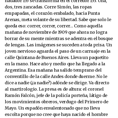
nadador 155 se transforma en el corredor 155. Una,
dos, tres zancadas. Corre Simón, las ropas
empapadas, el corazón embalado, hacia Punta
Arenas, meta volante de su libertad. Sabe que solo le
queda eso: correr, correr, correr… Como aquella
mañana de noviembre de 1909 que ahora no logra
borrar de su mente mientras se adentra en el bosque
de lengas. Las imágenes se suceden a toda prisa. Un
joven nervioso aguarda el paso de un carruaje en la
calle Quintana de Buenos Aires. Lleva un paquetito
en la mano. Hace año y medio que ha llegado a la
Argentina. Esa mañana ha salido temprano del
conventillo de la calle Andes donde duerme. No le
dice a nadie (¿a nadie?) adónde se dirige. Va directo
al martirologio. La presa es de altura: el coronel
Ramón Falcón, jefe de la policía porteña, látigo de
los movimientos obreros, verdugo del Primero de
Mayo. Un espadón envalentonado que no lleva
escolta porque no cree que haya nacido el hombre