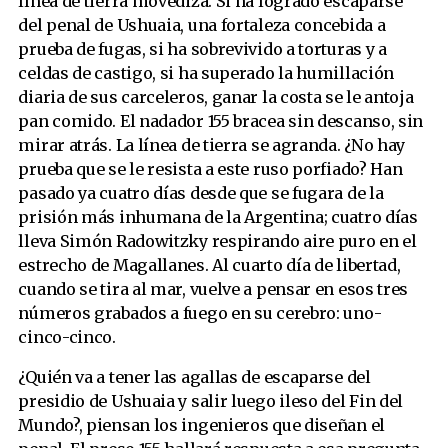
línea de tierra movediza. Si ha logrado escaparse
del penal de Ushuaia, una fortaleza concebida a
prueba de fugas, si ha sobrevivido a torturas y a
celdas de castigo, si ha superado la humillación
diaria de sus carceleros, ganar la costa se le antoja
pan comido. El nadador 155 bracea sin descanso, sin
mirar atrás. La línea de tierra se agranda. ¿No hay
prueba que se le resista a este ruso porfiado? Han
pasado ya cuatro días desde que se fugara de la
prisión más inhumana de la Argentina; cuatro días
lleva Simón Radowitzky respirando aire puro en el
estrecho de Magallanes. Al cuarto día de libertad,
cuando se tira al mar, vuelve a pensar en esos tres
números grabados a fuego en su cerebro: uno-
cinco-cinco.
¿Quién va a tener las agallas de escaparse del
presidio de Ushuaia y salir luego ileso del Fin del
Mundo?, piensan los ingenieros que diseñan el