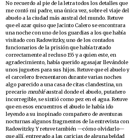
No recuerdo al pie de la letra todos los detalles que
me contó mi padre, una única vez, sobre el viaje del
abuelo a la ciudad más austral del mundo. Retuve
que el azar quiso que Jacinto Calero se encontrara
una noche con uno de los guardias a los que había
visitado con Radowitzky, uno de los contados
funcionarios de la prisión que había tratado
correctamente al recluso 155 y a quien este, en
agradecimiento, había querido agasajar llevándole
unos juguetes para sus hijos. Retuve que el abuelo y
el carcelero frecuentaron durante varias noches
algo parecido a una casa de citas clandestina, un
precario
meublé
austral donde el abuelo, putañero
incorregible, se sintió como pez en el agua. Retuve
que en esos encuentros el abuelo le había ido
leyendo a su inopinado compañero de aventuras
nocturnas algunos fragmentos de la entrevista con
Radowitzky. Y retuve también —cómo olvidarlo—
que allí, entregado a las caricias de alguna beldad