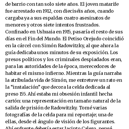
de barrio con tan solo siete años. El joven matarife
fue arrestado en 1912, con dieciséis años, cuando
cargaba ya a sus espaldas cuatro asesinatos de
menores y otros siete intentos frustrados.
Confinado en Ushuaia en 1915, pasaría el resto de sus
días en el Fin del Mundo. El Petiso Orejudo coincidió
en la cárcel con Simón Radowitzky, al que ahora la
guía dedicaba unos minutos de su exposición. Los
presos políticos y los criminales despiadados eran,
para las autoridades de la época, merecedores de
habitar el mismo infierno. Mientras la guía narraba
la atribulada vida de Simón, me entretuve un rato en
la “instalación” que decora la celda dedicada al
preso 155. Ahí estaba mi obsesión infantil hecha
cartón: una representación en tamaño natural de la
salida de prisión de Radowitzky. Tomé varias
fotografías de la celda para mi reportaje; una de
ellas, desde el ángulo de visión de los figurantes.
Ahí enfrente debería estar Jacinto Calero, pensé