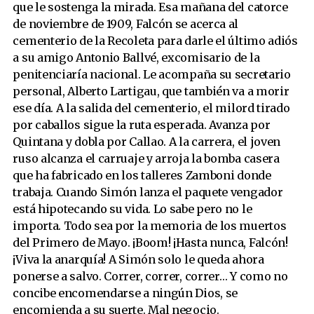
que le sostenga la mirada. Esa mañana del catorce
de noviembre de 1909, Falcón se acerca al
cementerio de la Recoleta para darle el último adiós
a su amigo Antonio Ballvé, excomisario de la
penitenciaría nacional. Le acompaña su secretario
personal, Alberto Lartigau, que también va a morir
ese día. A la salida del cementerio, el milord tirado
por caballos sigue la ruta esperada. Avanza por
Quintana y dobla por Callao. A la carrera, el joven
ruso alcanza el carruaje y arroja la bomba casera
que ha fabricado en los talleres Zamboni donde
trabaja. Cuando Simón lanza el paquete vengador
está hipotecando su vida. Lo sabe pero no le
importa. Todo sea por la memoria de los muertos
del Primero de Mayo. ¡Boom! ¡Hasta nunca, Falcón!
¡Viva la anarquía! A Simón solo le queda ahora
ponerse a salvo. Correr, correr, correr… Y como no
concibe encomendarse a ningún Dios, se
encomienda a su suerte. Mal negocio.