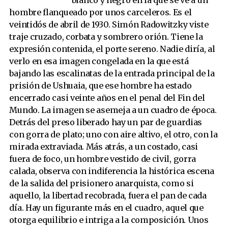
blanco y negro en la que se ve a un
hombre flanqueado por unos carceleros. Es el
veintidós de abril de 1930. Simón Radowitzky viste
traje cruzado, corbata y sombrero orión. Tiene la
expresión contenida, el porte sereno. Nadie diría, al
verlo en esa imagen congelada en la que está
bajando las escalinatas de la entrada principal de la
prisión de Ushuaia, que ese hombre ha estado
encerrado casi veinte años en el penal del Fin del
Mundo. La imagen se asemeja a un cuadro de época.
Detrás del preso liberado hay un par de guardias
con gorra de plato; uno con aire altivo, el otro, con la
mirada extraviada. Más atrás, a un costado, casi
fuera de foco, un hombre vestido de civil, gorra
calada, observa con indiferencia la histórica escena
de la salida del prisionero anarquista, como si
aquello, la libertad recobrada, fuera el pan de cada
día. Hay un figurante más en el cuadro, aquel que
otorga equilibrio e intriga a la composición. Unos