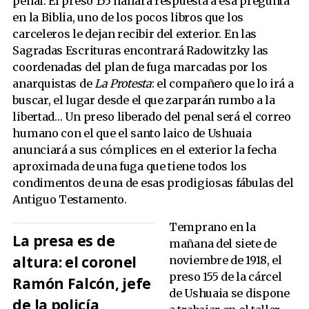
penal. El preso 155 hallará respuesta a esa pregunta
en la Biblia, uno de los pocos libros que los
carceleros le dejan recibir del exterior. En las
Sagradas Escrituras encontrará Radowitzky las
coordenadas del plan de fuga marcadas por los
anarquistas de
La Protesta
: el compañero que lo irá a
buscar, el lugar desde el que zarparán rumbo a la
libertad… Un preso liberado del penal será el correo
humano con el que el santo laico de Ushuaia
anunciará a sus cómplices en el exterior la fecha
aproximada de una fuga que tiene todos los
condimentos de una de esas prodigiosas fábulas del
Antiguo Testamento.
Temprano en la
La presa es de
mañana del siete de
altura: el coronel
noviembre de 1918, el
preso 155 de la cárcel
Ramón Falcón, jefe
de Ushuaia se dispone
de la policía