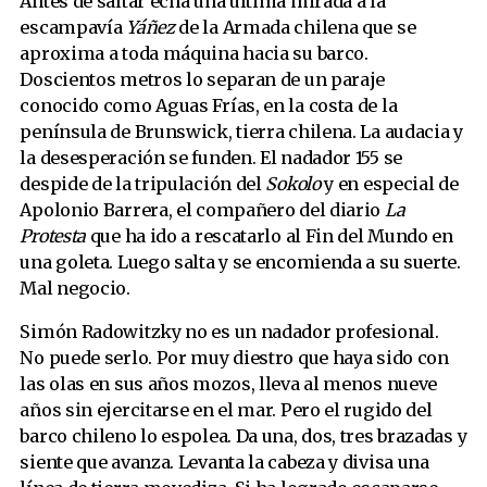
Antes de saltar echa una última mirada a la
escampavía
Yáñez
de la Armada chilena que se
aproxima a toda máquina hacia su barco.
Doscientos metros lo separan de un paraje
conocido como Aguas Frías, en la costa de la
península de Brunswick, tierra chilena. La audacia y
la desesperación se funden. El nadador 155 se
despide de la tripulación del
Sokolo
y en especial de
Apolonio Barrera, el compañero del diario
La
Protesta
que ha ido a rescatarlo al Fin del Mundo en
una goleta. Luego salta y se encomienda a su suerte.
Mal negocio.
Simón Radowitzky no es un nadador profesional.
No puede serlo. Por muy diestro que haya sido con
las olas en sus años mozos, lleva al menos nueve
años sin ejercitarse en el mar. Pero el rugido del
barco chileno lo espolea. Da una, dos, tres brazadas y
siente que avanza. Levanta la cabeza y divisa una