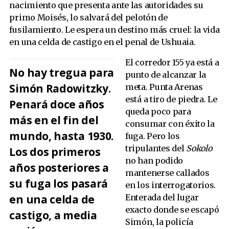
nacimiento que presenta ante las autoridades su
primo Moisés, lo salvará del pelotón de
fusilamiento. Le espera un destino más cruel: la vida
en una celda de castigo en el penal de Ushuaia.
El corredor 155 ya está a
No hay tregua para
punto de alcanzar la
Simón Radowitzky.
meta. Punta Arenas
está a tiro de piedra. Le
Penará doce años
queda poco para
más en el fin del
consumar con éxito la
mundo, hasta 1930.
fuga. Pero los
tripulantes del
Sokolo
Los dos primeros
no han podido
años posteriores a
mantenerse callados
su fuga los pasará
en los interrogatorios.
en una celda de
Enterada del lugar
exacto donde se escapó
castigo, a media
Simón, la policía