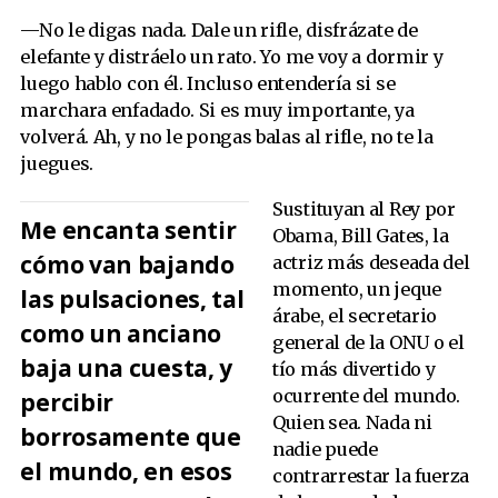
—No le digas nada. Dale un rifle, disfrázate de
elefante y distráelo un rato. Yo me voy a dormir y
luego hablo con él. Incluso entendería si se
marchara enfadado. Si es muy importante, ya
volverá. Ah, y no le pongas balas al rifle, no te la
juegues.
Sustituyan al Rey por
Me encanta sentir
Obama, Bill Gates, la
cómo van bajando
actriz más deseada del
momento, un jeque
las pulsaciones, tal
árabe, el secretario
como un anciano
general de la ONU o el
baja una cuesta, y
tío más divertido y
ocurrente del mundo.
percibir
Quien sea. Nada ni
borrosamente que
nadie puede
el mundo, en esos
contrarrestar la fuerza