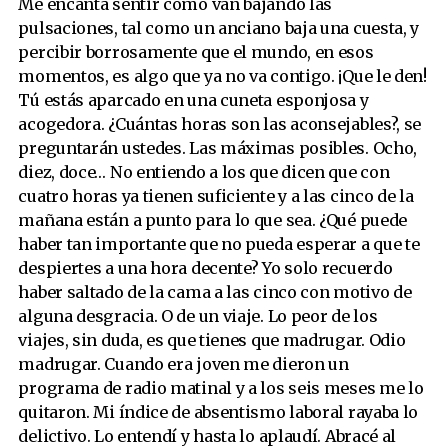
Me encanta sentir cómo van bajando las
pulsaciones, tal como un anciano baja una cuesta, y
percibir borrosamente que el mundo, en esos
momentos, es algo que ya no va contigo. ¡Que le den!
Tú estás aparcado en una cuneta esponjosa y
acogedora. ¿Cuántas horas son las aconsejables?, se
preguntarán ustedes. Las máximas posibles. Ocho,
diez, doce… No entiendo a los que dicen que con
cuatro horas ya tienen suficiente y a las cinco de la
mañana están a punto para lo que sea. ¿Qué puede
haber tan importante que no pueda esperar a que te
despiertes a una hora decente? Yo solo recuerdo
haber saltado de la cama a las cinco con motivo de
alguna desgracia. O de un viaje. Lo peor de los
viajes, sin duda, es que tienes que madrugar. Odio
madrugar. Cuando era joven me dieron un
programa de radio matinal y a los seis meses me lo
quitaron. Mi índice de absentismo laboral rayaba lo
delictivo. Lo entendí y hasta lo aplaudí. Abracé al