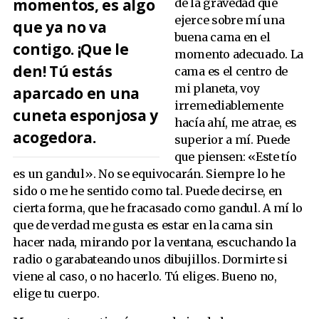
momentos, es algo
de la gravedad que
ejerce sobre mí una
que ya no va
buena cama en el
contigo. ¡Que le
momento adecuado. La
den! Tú estás
cama es el centro de
mi planeta, voy
aparcado en una
irremediablemente
cuneta esponjosa y
hacía ahí, me atrae, es
acogedora.
superior a mí. Puede
que piensen: «Este tío
es un gandul». No se equivocarán. Siempre lo he
sido o me he sentido como tal. Puede decirse, en
cierta forma, que he fracasado como gandul. A mí lo
que de verdad me gusta es estar en la cama sin
hacer nada, mirando por la ventana, escuchando la
radio o garabateando unos dibujillos. Dormirte si
viene al caso, o no hacerlo. Tú eliges. Bueno no,
elige tu cuerpo.