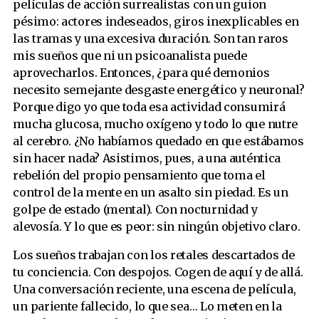
películas de acción surrealistas con un guion
pésimo: actores indeseados, giros inexplicables en
las tramas y una excesiva duración. Son tan raros
mis sueños que ni un psicoanalista puede
aprovecharlos. Entonces, ¿para qué demonios
necesito semejante desgaste energético y neuronal?
Porque digo yo que toda esa actividad consumirá
mucha glucosa, mucho oxígeno y todo lo que nutre
al cerebro. ¿No habíamos quedado en que estábamos
sin hacer nada? Asistimos, pues, a una auténtica
rebelión del propio pensamiento que toma el
control de la mente en un asalto sin piedad. Es un
golpe de estado (mental). Con nocturnidad y
alevosía. Y lo que es peor: sin ningún objetivo claro.
Los sueños trabajan con los retales descartados de
tu conciencia. Con despojos. Cogen de aquí y de allá.
Una conversación reciente, una escena de película,
un pariente fallecido, lo que sea… Lo meten en la