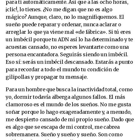
para ti automáticamente. Así que a las ocho horas,
¡clic!, lo tienes. ¿No me digan que no es algo
mágico? Aunque, claro, no lo magnifiquemos. El
sueño puede reparar y ordenar, nunca aclarar o
arreglar lo que ya viene mal «de fábrica». Si tú eres
un imbécil porque tu ADN así lo ha determinado y te
acuestas cansado, no esperes levantarte como una
persona encantadora. Seguirás siendo un imbécil.
Eso sí: serás un imbécil descansado. Estarás a punto
para recordar a todo el mundo tu condición de
gilipollas y propagar tu mensaje.
Para un hombre que busca la inactividad total, como
yo, dormir todavía alberga algunos fallos. El más
clamoroso es el mundo de los sueños. No me gusta
soñar porque lo hago exageradamente y, a menudo,
me despierto cansado de mi propio sueño. Dado que
es algo que se escapa de mi control, me cabrea
sobremanera. Sueño y sueño y sueño. Son como